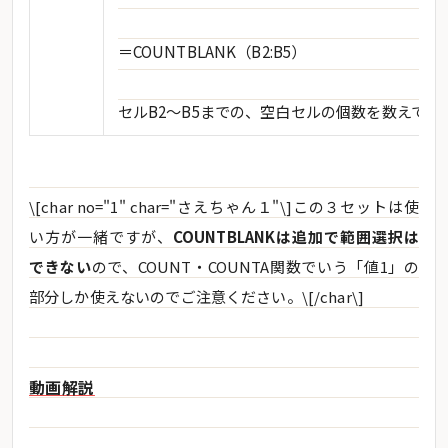
＝COUNTBLANK（B2:B5）
セルB2～B5までの、空白セルの個数を数えてく
\[char no="1" char="さえちゃん１"\]この３セットは使
い方が一緒ですが、
COUNTBLANKは追加で範囲選択は
できない
ので、COUNT・COUNTA関数でいう「値1」の
部分しか使えないのでご注意ください。\[/char\]
動画解説