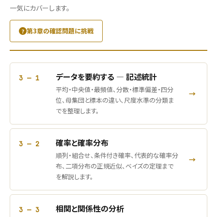
一気にカバーします。
第3章の確認問題に挑戦
データを要約する ― 記述統計
3 — 1
平均・中央値・最頻値、分散・標準偏差・四分
→
位、母集団と標本の違い、尺度水準の分類ま
でを整理します。
確率と確率分布
3 — 2
順列・組合せ、条件付き確率、代表的な確率分
→
布、二項分布の正規近似、ベイズの定理まで
を解説します。
相関と関係性の分析
3 — 3