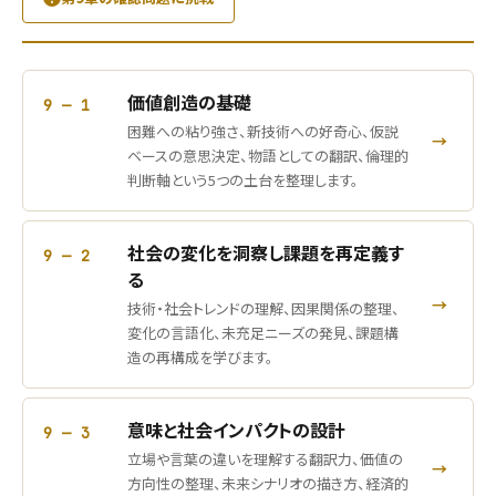
価値創造の基礎
9 — 1
困難への粘り強さ、新技術への好奇心、仮説
→
ベースの意思決定、物語としての翻訳、倫理的
判断軸という5つの土台を整理します。
社会の変化を洞察し課題を再定義す
9 — 2
る
→
技術・社会トレンドの理解、因果関係の整理、
変化の言語化、未充足ニーズの発見、課題構
造の再構成を学びます。
意味と社会インパクトの設計
9 — 3
立場や言葉の違いを理解する翻訳力、価値の
→
方向性の整理、未来シナリオの描き方、経済的