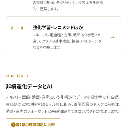
の特徴と用途、モダリティという考え方を直感
的に整理します。
強化学習・レコメンドほか
6 — 8
マルコフ決定過程と方策、教師あり学習との
→
違い、グラフの基本概念、協調フィルタリング
などを整理します。
CHAPTER 7
非構造化データとAI
テキスト・画像・動画・音声という非構造化データを扱う章です。自然
言語処理と大規模言語モデルの仕組み、画像認識のタスクと前処理、
動画・音声のフォーマットと基礎知識までをコンパクトに整理します。
第7章の確認問題に挑戦