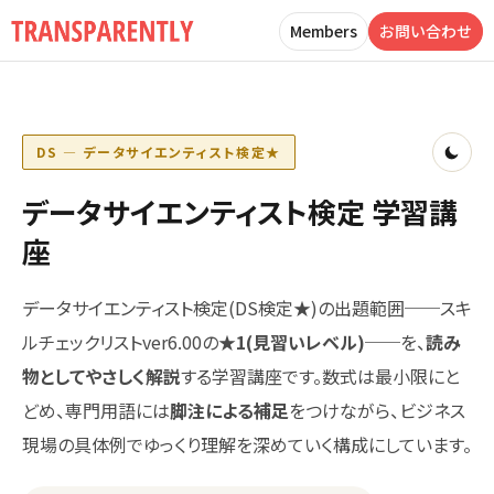
Members
お問い合わせ
DS — データサイエンティスト検定★
データサイエンティスト検定 学習講
座
データサイエンティスト検定(DS検定★)の出題範囲──スキ
ルチェックリストver6.00の
★1(見習いレベル)
──を、
読み
物としてやさしく解説
する学習講座です。数式は最小限にと
どめ、専門用語には
脚注による補足
をつけながら、ビジネス
現場の具体例でゆっくり理解を深めていく構成にしています。