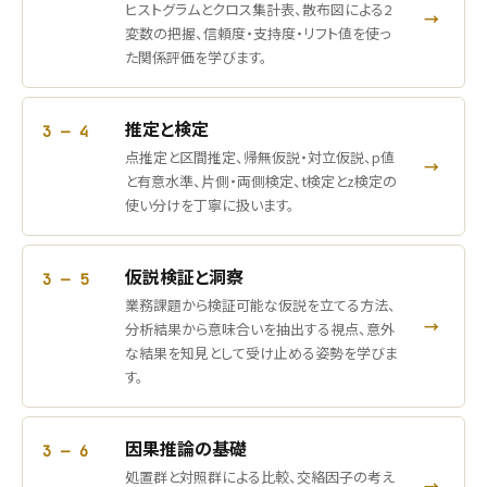
ヒストグラムとクロス集計表、散布図による2
→
変数の把握、信頼度・支持度・リフト値を使っ
た関係評価を学びます。
推定と検定
3 — 4
点推定と区間推定、帰無仮説・対立仮説、p値
→
と有意水準、片側・両側検定、t検定とz検定の
使い分けを丁寧に扱います。
仮説検証と洞察
3 — 5
業務課題から検証可能な仮説を立てる方法、
→
分析結果から意味合いを抽出する視点、意外
な結果を知見として受け止める姿勢を学びま
す。
因果推論の基礎
3 — 6
処置群と対照群による比較、交絡因子の考え
→