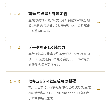
論理的思考と課題定義
1 — 3
重複や漏れに気づく力、分析初動での構造把
→
握、結果の言語化、収益モデルとKPIの理解ま
でを整理します。
データを正しく読む力
1 — 4
実数ではなく比率で見る大切さ、グラフのミス
→
リード、仮説を持って見る姿勢、データの背景
を疑う視点を学びます。
セキュリティと生成AIの基礎
1 — 5
マルウェアによる情報漏洩などのリスク、生成
→
AIの活用法、そしてHallucinationへの向き合
い方を整理します。