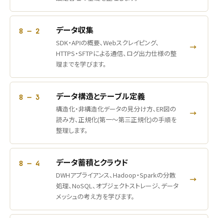
データ収集
8 — 2
SDK・APIの概要、Webスクレイピング、
→
HTTPS・SFTPによる通信、ログ出力仕様の整
理までを学びます。
データ構造とテーブル定義
8 — 3
構造化・非構造化データの見分け方、ER図の
→
読み方、正規化(第一〜第三正規化)の手順を
整理します。
データ蓄積とクラウド
8 — 4
DWHアプライアンス、Hadoop・Sparkの分散
→
処理、NoSQL、オブジェクトストレージ、データ
メッシュの考え方を学びます。