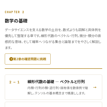
CHAPTER 2
数学の基礎
データサイエンスを支える数学の土台を、数式よりも図解と具体例を
優先して整理する章です。線形代数のベクトル・行列、微分・積分の直
感的な意味、そして確率へつながる集合と論理までをやさしく解説し
ます。
第2章の確認問題に挑戦
線形代数の基礎 ― ベクトルと行列
2 — 1
→
内積・行列の積・逆行列・固有値を数値例で理
解し、テンソルの基本概念まで橋渡しします。