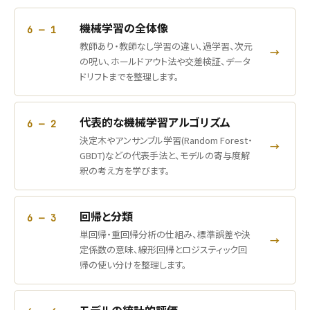
機械学習の全体像
6 — 1
教師あり・教師なし学習の違い、過学習、次元
→
の呪い、ホールドアウト法や交差検証、データ
ドリフトまでを整理します。
代表的な機械学習アルゴリズム
6 — 2
決定木やアンサンブル学習(Random Forest・
→
GBDT)などの代表手法と、モデルの寄与度解
釈の考え方を学びます。
回帰と分類
6 — 3
単回帰・重回帰分析の仕組み、標準誤差や決
→
定係数の意味、線形回帰とロジスティック回
帰の使い分けを整理します。