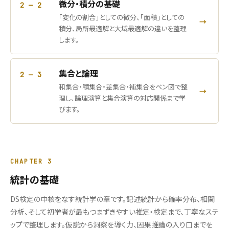
微分・積分の基礎
2 — 2
「変化の割合」としての微分、「面積」としての
→
積分、局所最適解と大域最適解の違いを整理
します。
集合と論理
2 — 3
和集合・積集合・差集合・補集合をベン図で整
→
理し、論理演算と集合演算の対応関係まで学
びます。
CHAPTER 3
統計の基礎
DS検定の中核をなす統計学の章です。記述統計から確率分布、相関
分析、そして初学者が最もつまずきやすい推定・検定まで、丁寧なステ
ップで整理します。仮説から洞察を導く力、因果推論の入り口までを