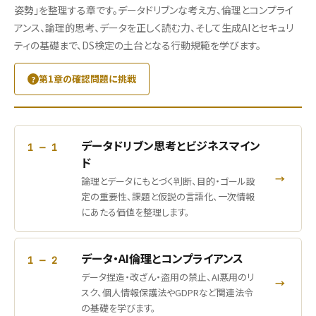
姿勢」を整理する章です。データドリブンな考え方、倫理とコンプライ
アンス、論理的思考、データを正しく読む力、そして生成AIとセキュリ
ティの基礎まで、DS検定の土台となる行動規範を学びます。
第1章の確認問題に挑戦
データドリブン思考とビジネスマイン
1 — 1
ド
→
論理とデータにもとづく判断、目的・ゴール設
定の重要性、課題と仮説の言語化、一次情報
にあたる価値を整理します。
データ・AI倫理とコンプライアンス
1 — 2
データ捏造・改ざん・盗用の禁止、AI悪用のリ
→
スク、個人情報保護法やGDPRなど関連法令
の基礎を学びます。