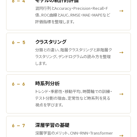
モデルの統計的評価
6 — 4
混同行列とAccuracy・Precision・Recall・F
→
値、ROC曲線とAUC、RMSE・MAE・MAPEなど
評価指標を整理します。
クラスタリング
6 — 5
分類との違い、階層クラスタリングと非階層ク
→
ラスタリング、デンドログラムの読み方を整理
します。
時系列分析
6 — 6
トレンド・季節性・移動平均、時間軸での訓練・
→
テスト分割の理由、定常性など時系列を見る
視点を学びます。
深層学習の基礎
6 — 7
深層学習のメリット、CNN・RNN・Transformer
→