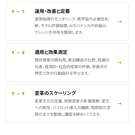
運用・改善と定着
9 — 7
運用指標のモニタリング、再学習の必要性判
→
断、モデル評価指標、AIガバナンスの枠組み、
ナレッジの共有を整理します。
適用と効果測定
9 — 8
既存資産の再利用、新旧構造の比較、知識の
→
伝達、経済的・社会的成果の評価、改善点の
特定と次の行動設計を学びます。
変革のスケーリング
9 — 9
変革文化の定着、制度変更の影響理解、変化
→
への耐性、パイロット導入の展開、暗黙知の言
語化までを整理し講座を締めくくります。