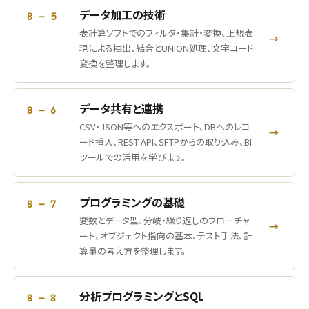
データ加工の技術
8 — 5
表計算ソフトでのフィルタ・集計・変換、正規表
→
現による抽出、結合とUNION処理、文字コード
変換を整理します。
データ共有と連携
8 — 6
CSV・JSON等へのエクスポート、DBへのレコ
→
ード挿入、REST API、SFTPからの取り込み、BI
ツールでの活用を学びます。
プログラミングの基礎
8 — 7
変数とデータ型、分岐・繰り返しのフローチャ
→
ート、オブジェクト指向の基本、テスト手法、計
算量の考え方を整理します。
分析プログラミングとSQL
8 — 8