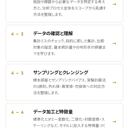
仮説や課題から必要なデータを特定する考え
→
方と、分析プロセス全体をスコープから見通す
方法を整理します。
データの確認と理解
4 — 2
集計ミスのチェック、目的に即した集計、比較
→
対象の設定、基本統計量や分布形状の把握ま
でを学びます。
サンプリングとクレンジング
4 — 3
標本誤差とサンプリングバイアス、実験計画法
→
の3原則、外れ値・異常値・欠損値への対応方
法を整理します。
データ加工と特徴量
4 — 4
標準化とダミー変数化、二値化・対数変換・ス
→
ケーリングなど、モデルに投入する特徴量づく