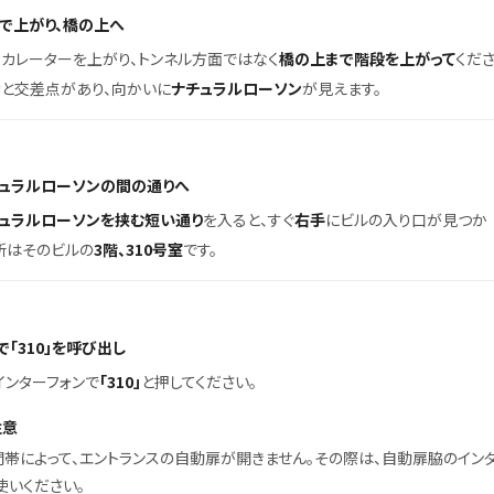
で上がり、橋の上へ
カレーターを上がり、トンネル方面ではなく
橋の上まで階段を上がって
くだ
むと交差点があり、向かいに
ナチュラルローソン
が見えます。
ュラルローソンの間の通りへ
ュラルローソンを挟む短い通り
を入ると、すぐ
右手
にビルの入り口が見つか
所はそのビルの
3階、310号室
です。
「310」を呼び出し
インターフォンで
「310」
と押してください。
注意
帯によって、エントランスの自動扉が開きません。その際は、自動扉脇のイン
使いください。