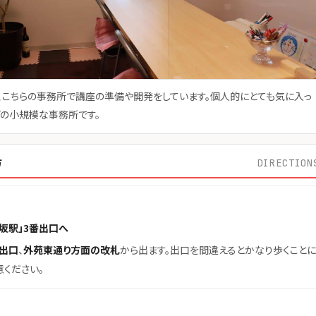
より、こちらの事務所で講座の準備や開発をしています。個人的にとても気に入っ
どの小規模な事務所です。
方
DIRECTION
坂駅」3番出口へ
番出口
、
外苑東通り方面の改札
から出ます。出口を間違えるとかなり歩くことに
意ください。