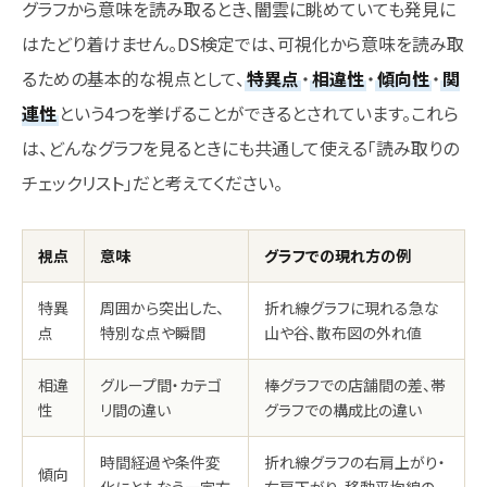
グラフから意味を読み取るとき、闇雲に眺めていても発見に
はたどり着けません。DS検定では、可視化から意味を読み取
るための基本的な視点として、
特異点
・
相違性
・
傾向性
・
関
連性
という4つを挙げることができるとされています。これら
は、どんなグラフを見るときにも共通して使える「読み取りの
チェックリスト」だと考えてください。
視点
意味
グラフでの現れ方の例
特異
周囲から突出した、
折れ線グラフに現れる急な
点
特別な点や瞬間
山や谷、散布図の外れ値
相違
グループ間・カテゴ
棒グラフでの店舗間の差、帯
性
リ間の違い
グラフでの構成比の違い
時間経過や条件変
折れ線グラフの右肩上がり・
傾向
化にともなう一定方
右肩下がり、移動平均線の