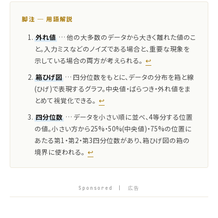
脚注 ─ 用語解説
外れ値
… 他の大多数のデータから大きく離れた値のこ
と。入力ミスなどのノイズである場合と、重要な現象を
示している場合の両方が考えられる。
↩
箱ひげ図
… 四分位数をもとに、データの分布を箱と線
(ひげ)で表現するグラフ。中央値・ばらつき・外れ値をま
とめて視覚化できる。
↩
四分位数
… データを小さい順に並べ、4等分する位置
の値。小さい方から25%・50%(中央値)・75%の位置に
あたる第1・第2・第3四分位数があり、箱ひげ図の箱の
境界に使われる。
↩