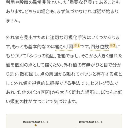
利用や設備の異常兆候といった「重要な発見」であることも
あります。どちらの場合も、まず気づかなければ話が始まり
ません。
外れ値を見出すために適切な可視化手法はいくつかありま
※2
※3
す。もっとも基本的なのは
箱ひげ図
です。
四分位数
に
もとづいて「ふつうの範囲」を箱で示し、そこから大きく離れた
値を個別の点として描くため、外れ値の有無がひと目で分か
ります。散布図も、点の集団から離れてポツンと存在する点と
して外れ値を視覚的に把握できる手法です。ヒストグラムで
あれば、他のビン(区間)から大きく離れた場所に、ぽつんと低
い頻度の柱が立つことで気づけます。
箱ひげ図で外れ値を見つける
散布図で外れ値を見つける