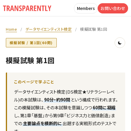
Members
お問い合わせ
Home
/
データサイエンティスト検定
/
模擬試験 第1回
模擬試験 / 第1回(60問)
模擬試験 第1回
このページで学ぶこと
データサイエンティスト検定(DS検定★リテラシーレベ
ル)の本試験は、
90分・約90問
という構成で行われます。
この模擬試験は、その本試験を意識しつつ
60問に凝縮
し、第1章「基盤」から第9章「ビジネス力と価値創造」ま
での
主要論点を横断的に
出題する実戦形式のテストで