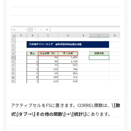
アクティブセルをF5に置きます。CORREL関数は、
\[数
式\]タブ→\[その他の関数\]→\[統計\]
にあります。