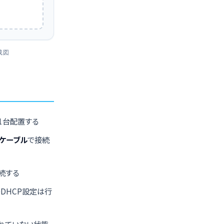
成図
PTを1台配置する
ケーブル
で接続
続する
けのDHCP設定は行
られていない状態