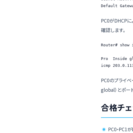
Default Gatew
PC0がDHCPに
確認します。
Router# show 
Pro  Inside g
icmp 203.0.11
PC0のプライベー
global）と
合格チェ
PC0・PC1