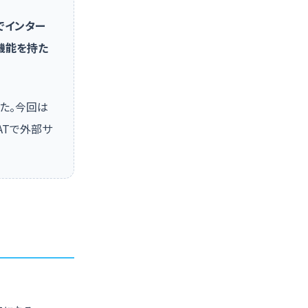
でインター
機能を持た
した。今回は
ATで外部サ