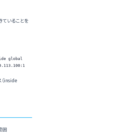
きていることを
de global

0.113.100:1
inside
外範囲