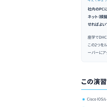
考えてみよ
社内のPC
ネット（模
せればよい
座学でDHC
この2つをル
ーバーにア
この演習
Cisco IO