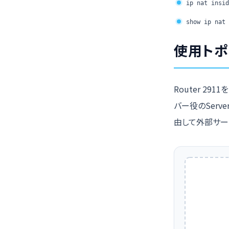
ip nat insid
show ip nat 
使用トポ
Router 29
バー役のServ
由して外部サー