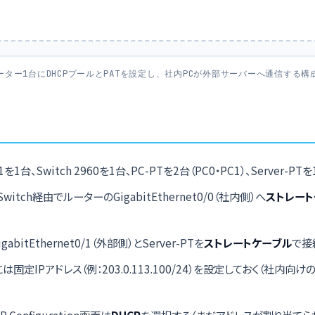
ーター1台にDHCPプールとPATを設定し、社内PCが外部サーバーへ通信する構
911を1台、Switch 2960を1台、PC-PTを2台（PC0・PC1）、Server-
Switch経由でルーターのGigabitEthernet0/0（社内側）へ
ストレート
abitEthernet0/1（外部側）とServer-PTを
ストレートケーブル
で接
PTには固定IPアドレス（例：203.0.113.100/24）を設定しておく（社内向
P Configuration画面は
DHCP
を選択する（まだアドレスが割り当て