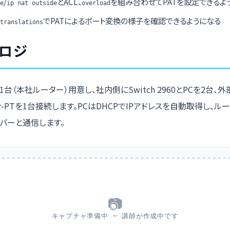
/
とACL、
を組み合わせてPATを設定できるよ
e
ip nat outside
overload
でPATによるポート変換の様子を確認できるようになる
translations
ロジ
11を1台（本社ルーター）用意し、社内側にSwitch 2960とPCを2台
er-PTを1台接続します。PCはDHCPでIPアドレスを自動取得し、ル
バーと通信します。
📷
キャプチャ準備中 — 講師が作成中です