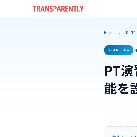
Home
/
CCNA
/
STAGE 04
PT演
能を