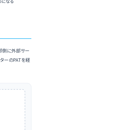
うになる
、外部側に外部サー
ーターのPATを経