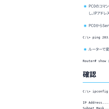
PC0のコマ
し、IPアド
PC0からSer
C:\> ping 203
ルーターで
Router# show 
確認
C:\> ipconfig

IP Address...
Subnet Mask..