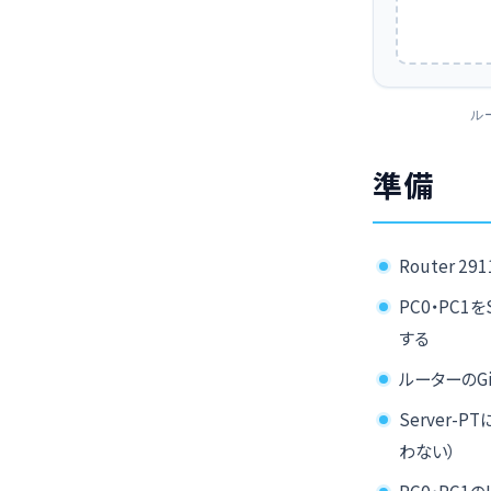
ル
準備
Router 2
PC0・PC1を
する
ルーターのGig
Server-
わない）
PC0・PC1のI