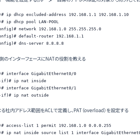
)# ip dhcp excluded-address 192.168.1.1 192.168.1.10

)# ip dhcp pool LAN-POOL

onfig)# network 192.168.1.0 255.255.255.0

onfig)# default-router 192.168.1.1

onfig)# dns-server 8.8.8.8
側のインターフェースにNATの役割を教える
)# interface GigabitEthernet0/0

-if)# ip nat inside

)# interface GigabitEthernet0/1

-if)# ip nat outside
社内アドレス範囲をACLで定義し、PAT（overload）を設定する
)# access-list 1 permit 192.168.1.0 0.0.0.255

)# ip nat inside source list 1 interface GigabitEthernet