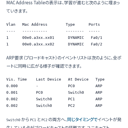
MAC Address Tableの表示は、学習が進むと次のように埋まっ
ていきます。
Vlan   Mac Address        Type      Ports

----   -----------        --------  -----

1      00e0.a3xx.xx01      DYNAMIC   Fa0/1

1      00e0.a3xx.xx02      DYNAMIC   Fa0/2
ARP要求（ブロードキャスト）のイベントリストは次のように、全ポ
ートに同時に広がる様子が確認できます。
Vis. Time    Last Device   At Device   Type

0.000        -             PC0         ARP

0.001        PC0           Switch0     ARP

0.002        Switch0       PC1         ARP

0.002        Switch0       PC2         ARP
から
と
の両方へ、
同じタイミングで
イベントが発
Switch0
PC1
PC2
生している点がブロードキャストの証拠です。ユニキャスト