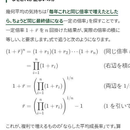
幾何平均の気持ちは「
毎年これと同じ倍率で増えたとした
ら、ちょうど同じ最終値になる
一定の倍率」を探すことです。
1+\bar{r}
n
一定倍率
を
回掛けた結果が、実際の倍率の積に
1
+
ˉ
r
n
等しい、と要求します。式で追うと次のようになります。
n
(
1
+
ˉ
)
=
(
1
+
)
(
1
+
)
⋯
(
1
+
)
(
同じ倍率
\begin{aligned} (1+\ba
r
r
r
r
1
2
n
n
∏
=
(
1
+
)
(
右辺を積
r
i
=
1
i
1/
n
n
(
)
∏
1
+
ˉ
=
(
1
+
)
(
両辺を
1/
r
r
i
=
1
i
1/
n
n
(
)
∏
ˉ
=
(
1
+
)
−
1
(1
を引い
r
r
i
=
1
i
これが、複利で増えるものの「ならした平均成長率」です。算