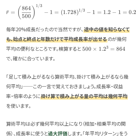
1/3
\bar{r} = \left(\frac{864
864
(
)
1/3
ˉ
=
−
1
=
(
1.728
)
−
1
=
1.2
−
1
=
0.
r
500
毎年20%成長だったので当然ですが、
途中の値を知らなくて
も、始点と終点と年数だけで平均成長率が出せる
のが幾何
500
3
平均の便利なところです。検算すると
500
×
1.
2
=
864
\times
で、確かに合っています。
1.2^3
= 864
「足して積み上がるなら算術平均、掛けて積み上がるなら幾
何平均」──この一言で覚えておきましょう。成長率・収益
率・倍率のように
掛け算で積み上がる量の平均は幾何平均
を使います。
算術平均は必ず幾何平均以上になり（相加・相乗平均の関
係）、成長率に使うと
過大評価
します。「年平均リターン」をう