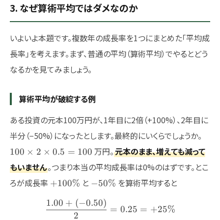
3. なぜ算術平均ではダメなのか
いよいよ本題です。複数年の成長率を1つにまとめた「平均成
長率」を考えます。まず、普通の平均（算術平均）でやるとどう
なるかを見てみましょう。
算術平均が破綻する例
ある投資の元本100万円が、1年目に2倍（+100%）、2年目に
100
半分（−50%）になったとします。最終的にいくらでしょうか。
\tim
万円。
元本のまま、増えても減って
100
×
2
×
0.5
=
100
2
もいません
。つまり本当の平均成長率は0%のはずです。とこ
\tim
0.5 
+100\%
-50\%
ろが成長率
と
を算術平均すると
+
100%
−
50%
100
1.00
+
(
−
0.50
)
\frac{1.00 + (-0.50)}{2}
=
0.25
=
+
25%
2