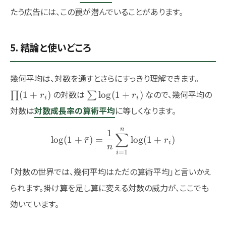
たう広告には、この罠が潜んでいることがあります。
5. 結論と使いどころ
\prod
幾何平均は、対数を通すとさらにすっきり理解できます。
\sum
の対数は
なので、幾何平均の
(
1
+
)
l
o
g
(
1
+
)
∏
∑
r
r
i
i
\log(1+r_i)
対数は
対数成長率の算術平均
に等しくなります。
n
\log(1+\bar{r}) = \frac
1
∑
l
o
g
(
1
+
ˉ
)
=
l
o
g
(
1
+
)
r
r
i
n
=
1
i
「対数の世界では、幾何平均はただの算術平均」と言いかえ
られます。掛け算を足し算に変える対数の威力が、ここでも
効いています。