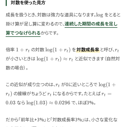
対数を使った見方
\log
成長を扱うとき、対数は強力な道具になります。
をとると
l
o
g
掛け算が足し算に変わるので、
連続した期間の成長を足し
算でつなげられる
からです。
1+r_t
\log(1+r_t)
r_t
倍率
の対数
を
対数成長率
と呼び、
1
+
l
o
g
(
1
+
)
r
r
r
t
t
t
\log(1+r_t)
が小さいときは
と近似できます（自然対
l
o
g
(
1
+
)
≈
r
r
t
t
\approx r_t
数の場合）。
r_t
\log(1+r_t)
この近似が成り立つのは、
が0に近いところで
l
o
g
(
1
+
r
t
r_t
r_t=0.03
の接線がちょうど
になるからです。たとえば
)
=
r
r
r
t
t
t
\log(1.03)
なら
で、ほぼ3%。
0.03
l
o
g
(
1.03
)
≈
0.0296
\approx
0.0296
だから「前年比+3%」と「対数成長率3%」は、小さな変化な