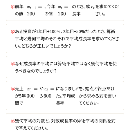
x_{t-
x_t=230
r_t
前年
、今年
のとき、成
を求めてくだ
=
=
x
x
r
Q1
−
1
t
t
t
1}=200
の値
の値
長率
さい。
200
230
ある投資が1年目+100%、2年目−50%だったとき、算術
Q2
平均と幾何平均のそれぞれで平均成長率を求めてくださ
い。どちらが正しいでしょうか？
なぜ成長率の平均には算術平均ではなく幾何平均を使
Q3
うべきなのでしょうか？
x_0=300
x_5=600
\bar{r}
売上
か
になりまし
を、始点と終点だけ
=
=
ˉ
x
x
r
Q4
0
5
が5年
ら
た。平均成
から求める式を書い
300
600
間で
長率
てください。
幾何平均の対数と、対数成長率の算術平均の関係を式
Q5
で答えてください。