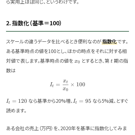
ら実用上ほぼ同じ、というわけです。
2. 指数化（基準＝100）
スケールの違うデータを比べるとき便利なのが
指数化
です。
ある基準時点の値を100とし、ほかの時点をそれに対する相
x_0
t
対値で表します。基準時点の値を
とするとき、第
期の指
x
t
0
数は
x
I_t = \frac{x_t}{x_0} \ti
t
=
×
100
I
t
x
0
I_t
I_t
なら基準から20%増、
なら5%減、とすぐ
=
120
=
95
I
I
t
t
=
=
読めます。
120
95
ある会社の売上（万円）を、2020年を基準に指数化してみま