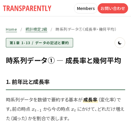
Members
お問い合わせ
Home
/
統計検定2級
/
時系列データ①（成長率・幾何平均）
第1章 1-13 / データの記述と要約
時系列データ① — 成長率と幾何平均
1. 前年比と成長率
時系列データを数値で要約する基本が
成長率
（変化率）で
x_{t-
x_t
す。前の時点
から今の時点
にかけて、どれだけ増え
x
x
−
1
t
t
1}
た（減った）かを割合で表します。