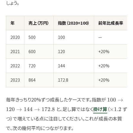
しょう。
年
売上（万円）
指数（2020=100）
前年比成長率
2020
500
100
—
2021
600
120
+20%
2022
720
144
+20%
2023
864
172.8
+20%
100
毎年きっちり20%ずつ成長したケースです。指数が
100
→
\to
\times
と、足し算ではなく
掛け算
（
ず
120
→
144
→
172.8
×
1.2
120
1.2
つ）で増えている点に注目してください。これが成長の本質
\to
144
で、次の幾何平均につながります。
\to