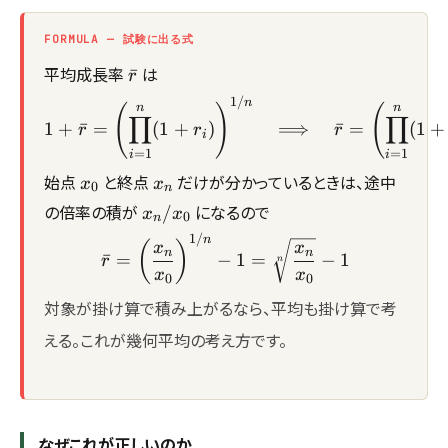
FORMULA — 試験に出る式
\bar{r}
平均成長率
は
ˉ
r
1/
1 + \bar{r} = \left(\pro
n
n
n
(
)
(
∏
∏
1
+
ˉ
=
(
1
+
)
⟹
ˉ
=
(
1
+
r
r
r
i
=
1
=
1
i
i
x_0
x_n
始点
と終点
だけが分かっているときは、途中
x
x
0
n
x_n
の倍率の積が
になるので
/
x
x
0
n
/
1/
\bar{r} = \left(\frac{x_n
n
(
)
x
x
x_0
n
n
ˉ
=
−
1
=
−
1
r
n
x
x
0
0
対象が掛け算で積み上がるなら、平均も掛け算で考
える。これが幾何平均の考え方です。
なぜこれが正しいのか