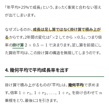
「年平均+25%で成長」という、まったく事実と合わない答え
が出てしまいます。
なぜズレるのか。
成長は足し算ではなく掛け算で積み上が
\times
\times
る
からです。2年間の変化は「
してから
」、つまり倍
×
2
×
0.5
2
0.5
2
率の
掛け算
で決まります。足し算を前提にし
2
×
0.5
=
1
\times
た算術平均は、この掛け算の構造を無視してしまうのです。
0.5 =
1
4. 幾何平均で平均成長率を出す
掛け算で積み上がるものの「平均」は、
幾何平均
で求めま
1+r_1,\,1+r_2,\,\dots,\,1+r_n
n
す。倍率
を掛け合わせて
1
+
,
1
+
,
…
,
1
+
r
r
r
n
1
2
n
乗根をとり、最後に1を引きます。