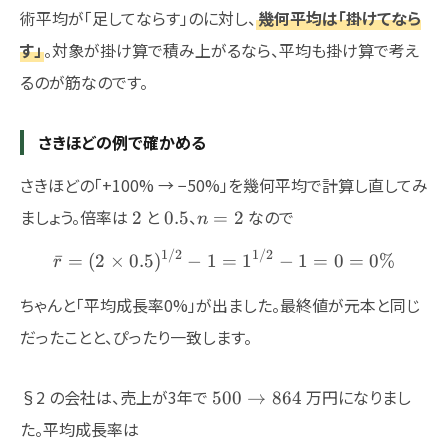
術平均が「足してならす」のに対し、
幾何平均は「掛けてなら
す」
。対象が掛け算で積み上がるなら、平均も掛け算で考え
るのが筋なのです。
さきほどの例で確かめる
さきほどの「+100% → −50%」を幾何平均で計算し直してみ
2
0.5
n=2
ましょう。倍率は
と
、
なので
2
0.5
=
2
n
1/2
1/2
\bar{r} = (2 \times 0.5)^
ˉ
=
(
2
×
0.5
)
−
1
=
1
−
1
=
0
=
0%
r
ちゃんと「平均成長率0%」が出ました。最終値が元本と同じ
だったことと、ぴったり一致します。
500
§2 の会社は、売上が3年で
万円になりまし
500
→
864
\to
た。平均成長率は
864