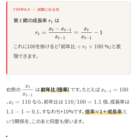
FORMULA — 試験に出る式
t
r_t
第
期の成長率
は
t
r
t
−
x
x
x
r_t = \frac{x_t - x_{t-1}}
−
1
t
t
t
=
=
−
1
r
t
x
x
−
1
−
1
t
t
+\,r_t
これに100を掛けると「前年比
%」と表
+
×
100
r
t
\times
現できます。
100
x
\dfrac{x_t}
x_{t-
t
右側の
は
前年比（倍率）
です。たとえば
=
100
x
−
1
t
x
{x_{t-1}}
1}=100
−
1
t
x_t=110
110/100
1.
、
なら、前年比は
倍、成長率は
=
110
110/100
=
1.1
x
t
= 1.1
- 1
、すなわち+10%です。
倍率＝1＋成長率
と
1.1
−
1
=
0.1
=
いう関係を、このあと何度も使います。
0.