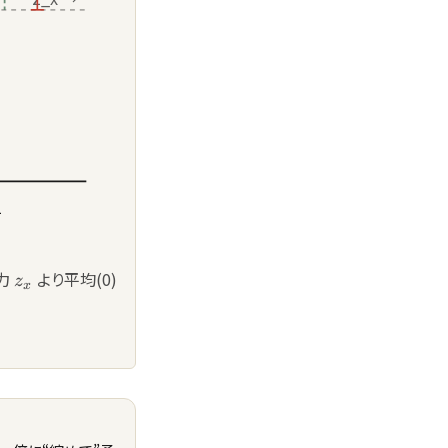
2
}_y
z_x
力
より平均(0)
z
x
r