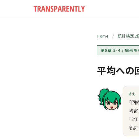
Home
/
統計検定2
第5章 5-4 / 線形
平均への
さえ
「回
均寄
「2
るよ