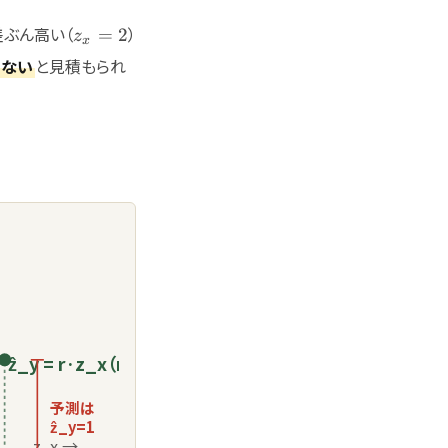
z_x=2
ぶん高い（
）
=
2
z
x
くない
と見積もられ
ẑ_y = r·z_x（r=0.5）
予測は
ẑ_y=1
z_x →