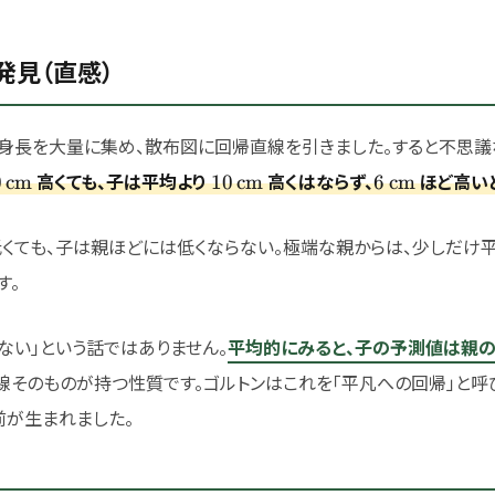
の発見（直感）
身長を大量に集め、散布図に回帰直線を引きました。すると不思議
0\,\text{cm}
10\,\text{cm}
6\,\text{cm
高くても、子は平均より
高くはならず、
ほど高い
0
cm
10
cm
6
cm
くても、子は親ほどには低くならない。極端な親からは、少しだけ
す。
ない」という話ではありません。
平均的にみると、子の予測値は親
線そのものが持つ性質です。ゴルトンはこれを「平凡への回帰」と呼
前が生まれました。