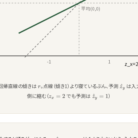
平均(0,0)
-1
1
z_x=
r
\hat{z
回帰直線の傾きは
。点線（傾き1）より寝ているぶん、予測
は入
^
r
z
y
z_x=2
\hat{z}_y=1
側に縮む（
でも予測は
）
=
2
^
=
1
z
z
x
y
r
\hat{z}_y=r\,z_x
r
1