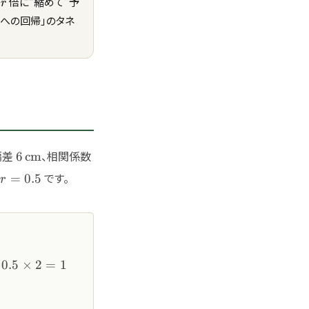
を
倍に“縮めて”予
r
への回帰」のタネ
cm}
6\,\text{cm}
偏差
、相関係数
6
cm
}=r\dfrac{s_y}
です。
=
0.5
r
.5
r\,z_x=0.5\times
0.5
×
2
=
1