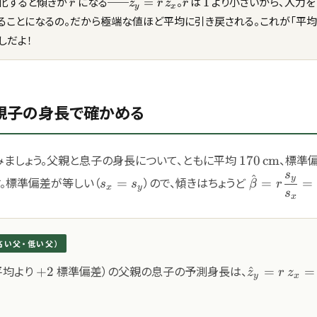
化すると傾きが
になる──
。
は
より小さいから、入力
^
=
1
r
z
r
z
r
y
x
ることになるの。だから極端な値ほど平均に引き戻される。これが「平均
しだよ！
─ 親子の身長で確かめる
170\,\text{
ましょう。父親と息子の身長について、ともに平均
、標準
170
cm
s
s_x=s_y
\hat{\beta
^
y
。標準偏差が等しい（
）ので、傾きはちょうど
=
=
=
s
s
β
r
x
y
s
{s_x}=r=0
x
の高い父・低い父）
xt{cm}
+2
\hat{z}_y=
平均より
標準偏差）の父親の息子の予測身長は、
+
2
^
=
=
z
r
z
y
x
2=1