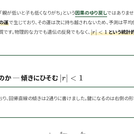
「親が低いと子も低くなりがち」という
因果のゆり戻し
ではありませ
の運
で生じており、その運は次に持ち越されないため、予測は平均
|r|
質です。物理的な力でも遺伝の反発でもなく、
という統計
∣
∣
<
1
r
<1
|r|
るのか ─ 傾きにひそむ
∣
∣
<
1
r
<1
おり、回帰直線の傾きは2通りに書けました。鍵になるのは右側の形
s
s