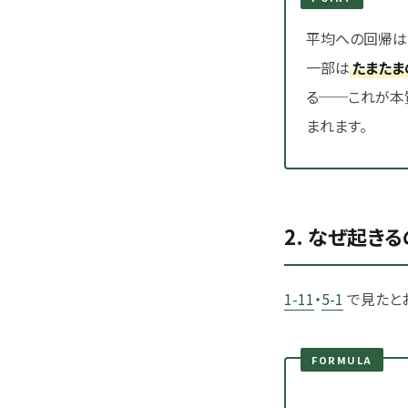
平均への回帰は
一部は
たまたま
る──これが本
まれます。
2. なぜ起き
1-11
・
5-1
で見たと
FORMULA