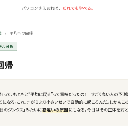
パソコンさえあれば、
だれでも学べる。
級
/
平均への回帰
モデル分析
回帰
帰」って、もともと“平均に戻る”って意味だったの！ すごく高い人の予測
r
1
りになる。これ、
が
より小さいせいで自動的に起こるんだ。しかもこ
1
r
年目のジンクス」みたいに
勘違いの原因
にもなる。今日はその正体を式と
！