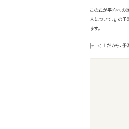
この式が平均への回
y
人について、
の予
y
ます。
|r|
だから、予
∣
∣
<
1
r
<1