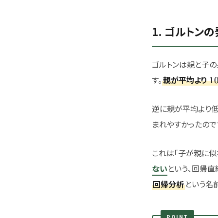
1. ゴルトン
ゴルトンは親と子の
1
す。
親が平均より
1
逆に親が平均より低
まれやすかったので
これは「子が親に似
ない
という、回帰直
回帰分析
という名
POINT