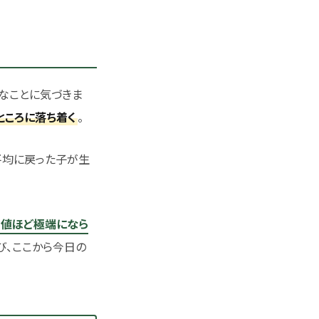
なことに気づきま
}
ところに落ち着く
。
平均に戻った子が生
の値ほど極端になら
び、ここから今日の