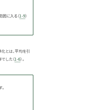
y}}{s_x^2} = r\,\frac{s_y}{s_x}
範囲に入る（
1-9
）
準化とは、平均を引
でした（
1-6
）。
す。
-\bar{y} &= \hat{\beta}\,(x-\bar{x}) &&\text{(回