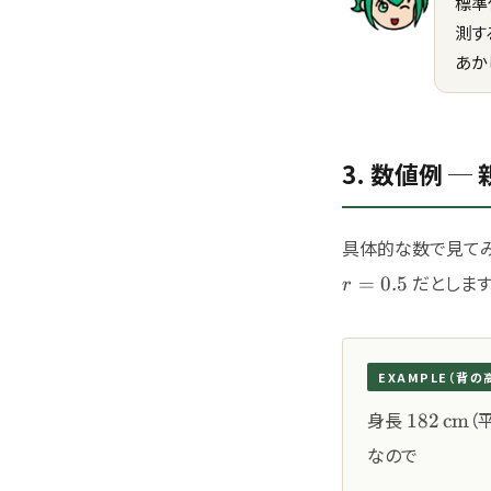
標準
測す
あか
3. 数値例 
具体的な数で見てみ
r=0.5
だとします
=
0.5
r
EXAMPLE（背
182\,\te
身長
（
182
cm
なので