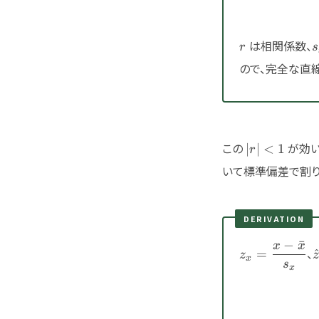
r
s
は相関係数、
r
s
ので、完全な直
|r|
この
が効い
∣
∣
<
1
r
<1
いて標準偏差で割り
DERIVATION
−
ˉ
x
x
z_x=\dfrac{x
、
=
z
x
\bar{x}}
s
x
{s_x}