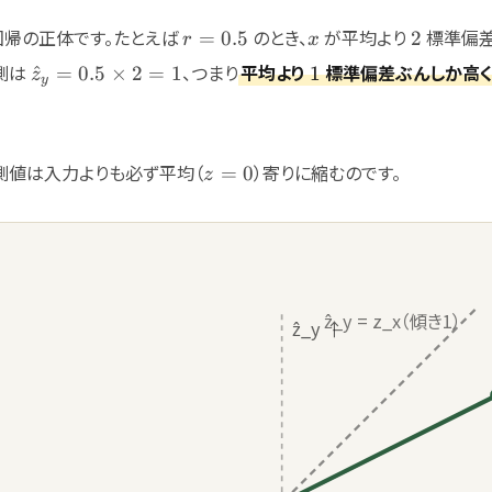
r=0.5
x
2
帰の正体です。たとえば
のとき、
が平均より
標準偏差
=
0.5
2
r
x
\hat{z}_y=0.5\times
1
測は
、つまり
平均より
標準偏差ぶんしか高
^
=
0.5
×
2
=
1
1
z
y
2=1
z=0
測値は入力よりも必ず平均（
）寄りに縮むのです。
=
0
z
ẑ_y = z_x（傾き1）
ẑ_y ↑