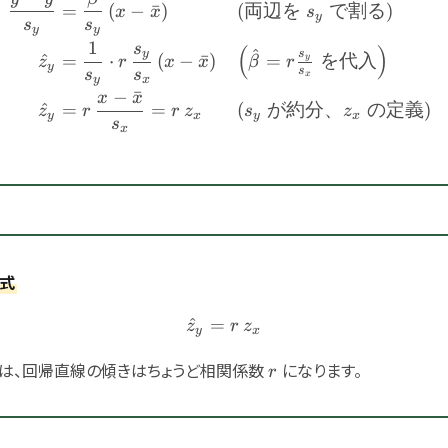
=
(
−
ˉ
)
(
両辺を
で割る
)
x
x
s
y
s
s
y
y
1
s
(
)
^
y
s
^
=
⋅
(
−
ˉ
)
=
を代入
y
z
r
x
x
β
r
y
s
s
s
x
y
x
−
ˉ
x
x
^
=
=
(
が約分、
の定義
)
z
r
r
z
s
z
y
x
y
x
s
x
式
^
=
\hat{z}_y = r\,z_x
z
r
z
y
x
r
は、回帰直線の傾きはちょうど相関係数
になります。
r