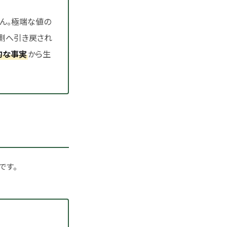
ん。極端な値の
側へ引き戻され
的な事実
から生
です。