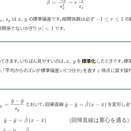
^
\hat{\beta} = \frac{s_{x
x
y
y
=
=
β
r
2
s
s
x
x
_x,\,s_y
x,\,y
-1\le
は
の標準偏差です。相関係数は必ず
の
,
,
−
1
≤
≤
1
s
x
y
r
x
y
r\le
|r|
線関係でないかぎり
です。
∣
∣
<
1
r
1
<1
x,\,y
てきます。いちばん見やすいのは、
を
標準化
したときです。標
,
x
y
z
、「平均からのズレが標準偏差いくつ分か」を表す
得点に直す操作
z
^
−
ˉ
y
y
-
\hat{z}_y=\dfrac{\hat{y}-
\hat{y}-
^
とおいて、回帰直線
を変形しま
^
=
^
−
ˉ
=
(
−
ˉ
)
z
y
y
β
x
x
y
\bar{y}}{s_y}
\bar{y}=\hat{\beta}
s
y
(x-\bar{x})
^
\begin{aligned} \hat{y}
^
−
ˉ
=
(
−
ˉ
)
(
回帰直線は重心を通る
)
y
y
β
x
x
^
^
−
ˉ
y
y
β