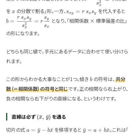
2
s
{s_x^2}
x
x
s_{xy}=r\,s_x
b=\d
を
の分散で割る」形。一方、
を代入すると
=
x
s
r
s
s
x
y
x
y
s_y
{s_
r
s
s
s
x
y
y
となり、「相関係数 × 標準偏差の比」
=
=
b
r
{s_
2
s
s
x
x
の形になります。
どちらも同じ値で、手元にあるデータに合わせて使い分けら
れます。
b
この形からわかる大事なことが1つ。傾き
の符号は、
共分
b
散（＝相関係数）の符号と同じ
です。正の相関なら右上がり、
負の相関なら右下がりの直線になる、というわけです。
直線は必ず
(\bar{x},\,\bar{y})
を通る
(
ˉ
,
ˉ
)
x
y
a=\bar{y}-
\bar{y}=a+b\bar{
x=
切片の式
を移項すると
。これは「
=
ˉ
−
ˉ
ˉ
=
+
ˉ
a
y
b
x
y
a
b
x
b\bar{x}