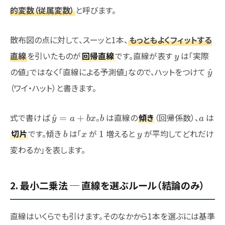
的変数（従属変数）
と呼びます。
散布図の点に対して、スーッと1本、
もっともよくフィットする
y
直線
を引いたものが
回帰直線
です。直線が表す
は「実際
y
\ha
の値」ではなく「直線による予測値」なので、ハットをつけて
^
y
（ワイ・ハット）と書きます。
\hat{y}
b
a
式で書けば
。
は直線の
傾き
（回帰係数）、
は
^
=
+
y
a
b
x
b
a
= a +
b
x
1
y
切片
です。傾き
は「
が
増えると
が平均してどれだけ
1
b
x
y
bx
変わるか」を表します。
2. 最小二乗法 ─ 直線を選ぶルール（結論のみ）
直線はいくらでも引けます。そのなかから1本を選ぶには基準