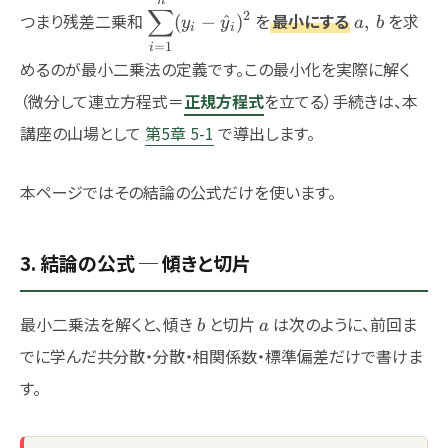
n
\displaystyle\sum_{i=1}^{n}
a,\,b
∑
2
つまり残差二乗和
を
最小にする
を求
(
−
^
)
,
y
y
a
b
(y_i-\hat{y}_i)^2
i
i
=
1
i
めるのが最小二乗法の定義です。この最小化を実際に解く
（微分して連立方程式＝
正規方程式
を立てる）手続きは、本
講座の山場として
第5章 5-1
で導出します。
本ページではその結論の公式だけを使います。
3. 結論の公式 ─ 傾きと切片
b
a
最小二乗法を解くと、傾き
と切片
は次のように、前回ま
b
a
でに学んだ共分散・分散・相関係数・標準偏差だけで書けま
す。