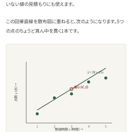
いない値の見積もりにも使えます。
この回帰直線を散布図に重ねると、次のようになります。5つ
の点のちょうど真ん中を貫く1本です。
ŷ = 28 + 11x
点数 y（点）→
重心 (x̄, ȳ)
1
2
3
4
5
勉強時間 x（時間）→