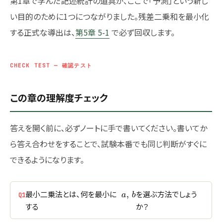
第1章で学んだ記述統計の道具が、ここで「予測」という新し
い目的のために1つにつながりました。残差二乗和を最小化
する正式な導出は、
第5章 5-1
で必ず回収します。
CHECK TEST — 確認テスト
この章の理解度チェック
答えを開く前に、必ずノートに手で書いてください。書いてか
ら答え合わせをすることで、試験本番でも同じ判断がすぐに
できるようになります。
a,\,b
最小二乗法とは、何を最小に
を選ぶ方法でしょう
,
a
b
Q1
する
か？