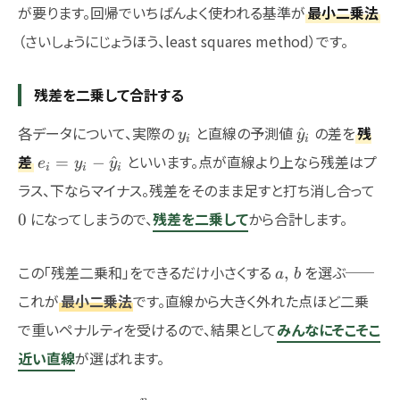
が要ります。回帰でいちばんよく使われる基準が
最小二乗法
（さいしょうにじょうほう、least squares method）です。
残差を二乗して合計する
y_i
\hat{y}_i
各データについて、実際の
と直線の予測値
の差を
残
^
y
y
i
i
e_i = y_i
差
といいます。点が直線より上なら残差はプ
=
−
^
e
y
y
i
i
i
-
0
ラス、下ならマイナス。残差をそのまま足すと打ち消し合って
\hat{y}_i
になってしまうので、
残差を二乗して
から合計します。
0
a,\,b
この「残差二乗和」をできるだけ小さくする
を選ぶ──
,
a
b
これが
最小二乗法
です。直線から大きく外れた点ほど二乗
で重いペナルティを受けるので、結果として
みんなにそこそこ
近い直線
が選ばれます。