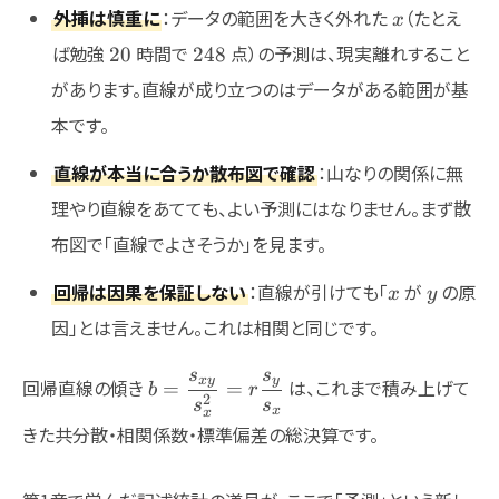
x
外挿は慎重に
：データの範囲を大きく外れた
（たとえ
x
20
248
ば勉強
時間で
点）の予測は、現実離れすること
20
248
があります。直線が成り立つのはデータがある範囲が基
本です。
直線が本当に合うか散布図で確認
：山なりの関係に無
理やり直線をあてても、よい予測にはなりません。まず散
布図で「直線でよさそうか」を見ます。
x
y
回帰は因果を保証しない
：直線が引けても「
が
の原
x
y
因」とは言えません。これは相関と同じです。
s
s
b=\dfrac{s_{xy}}
x
y
y
回帰直線の傾き
は、これまで積み上げて
=
=
b
r
2
s
s
{s_x^2}=r\dfrac{s_y}
x
x
きた共分散・相関係数・標準偏差の総決算です。
{s_x}