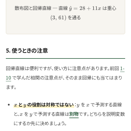
\hat{y}=28+11x
(3,\,6
散布図と回帰直線 ─ 直線
は重心
^
=
28
+
11
y
x
を通る
(
3
,
61
)
5. 使うときの注意
回帰直線は便利ですが、使い方に注意点があります。前回
1-
10
で学んだ相関の注意点が、そのまま回帰にも当てはまり
ます。
x
y
y
x
と
の役割は対称ではない
：
を
で予測する直線
x
y
y
x
x
y
と、
を
で予測する直線は
別物
です。どちらを説明変数
x
y
にするか先に決めましょう。