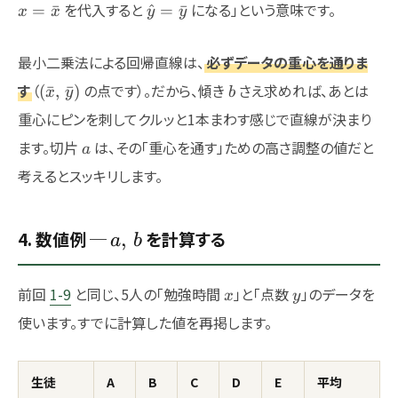
\hat{y}=\bar{y}
を代入すると
になる」という意味です。
=
ˉ
^
=
ˉ
x
x
y
y
最小二乗法による回帰直線は、
必ずデータの重心を通りま
(\bar{x},\,\bar{y})
b
す
（
の点です）。だから、傾き
さえ求めれば、あとは
(
ˉ
,
ˉ
)
x
y
b
重心にピンを刺してクルッと1本まわす感じで直線が決まり
a
ます。切片
は、その「重心を通す」ための高さ調整の値だと
a
考えるとスッキリします。
a,\,b
4. 数値例 ─
を計算する
,
a
b
x
y
前回
1-9
と同じ、5人の「勉強時間
」と「点数
」のデータを
x
y
使います。すでに計算した値を再掲します。
生徒
A
B
C
D
E
平均