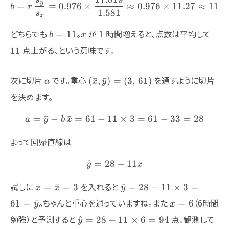
b = r\,\frac{s_y}{s_x} = 
y
=
=
0.976
×
≈
0.976
×
11.27
≈
11
b
r
1.581
s
x
b=11
x
1
11
どちらでも
。
が
時間増えると、点数は平均して
=
11
1
b
x
点上がる、という意味です。
11
a
(\bar{x},\bar{y})=
次に切片
です。重心
を通すように切片
(
ˉ
,
ˉ
)
=
(
3
,
61
)
a
x
y
(3,\,61)
を決めます。
=
ˉ
−
ˉ
=
61
−
11
a = \bar{y} - b\,\bar{x} =
×
3
=
61
−
33
=
28
a
y
b
x
よって回帰直線は
^
=
28
\hat{y} = 28 + 11x
+
11
y
x
x=\bar{x}=3
\hat{y}=28+11\times
試しに
を入れると
=
ˉ
=
3
^
=
28
+
11
×
3
=
x
x
y
3=61=\bar{y}
x=6
。ちゃんと重心を通っていますね。また
（6時間
61
=
ˉ
=
6
y
x
\hat{y}=28+11\times
勉強）と予測すると
点。観測して
^
=
28
+
11
×
6
=
94
y
6=94