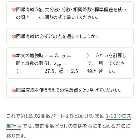
b
回帰直線
を、共分散・分散・相関係数・標準偏差を使っ
b
Q2
の傾き
て2通りの式で書いてください。
回帰直線は必ずどの点を通るでしょうか？
Q3
\bar{x}=3,\
b
a
本文の勉強時
）
と
を計算し
ˉ
=
3
,
ˉ
=
x
y
b
a
Q4
\bar{y}=61,\
間と点数の例
で、
切
てくださ
61
,
=
s
x
y
s_{xy}=27.5,\
2
（
傾き
片
い。
27.5
,
=
2.5
s
s_x^2=2.5
x
回帰直線を使ううえでの注意点を2つ挙げてください。
Q5
これで第1章の2変数パートはひと区切り。次回
1-12 クロス
集計表
では、質的変数どうしの関係を表にまとめる方法に
移ります。