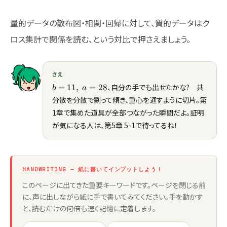
量的データの散布図・相関・回帰に対して、質的データはク
ロス集計で関係を読む、という対比で押さえましょう。
さえ
b=11,\
、自分の手でも出せたかな? 共
=
11
,
=
28
b
a
a=28
分散を分散で割って傾き、重心を通すように切片。第
1章で集めた道具が全部つながった瞬間だよ。証明
が気になる人は、第5章 5-1で待ってるね！
HANDWRITING — 紙に書いてインプットしよう！
このページに出てきた重要キーワードです。ページを閉じる前
に、声に出しながら紙に手で書いてみてください。手を動かす
と、読むだけの何倍も速く記憶に定着します。