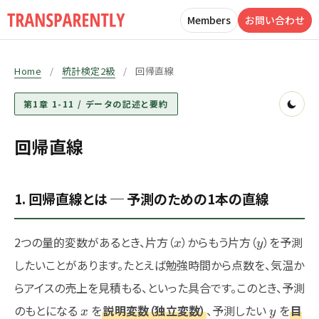
Members
お問い合わせ
Home
/
統計検定2級
/
回帰直線
第1章 1-11 / データの記述と要約
回帰直線
1. 回帰直線とは ─ 予測のための1本の直線
x
y
2つの量的変数があるとき、片方（
）からもう片方（
）を予測
x
y
したいことがあります。たとえば勉強時間から点数を、気温か
らアイスの売上を見積もる、といった具合です。このとき、予測
x
y
のもとになる
を
説明変数（独立変数）
、予測したい
を
目
x
y