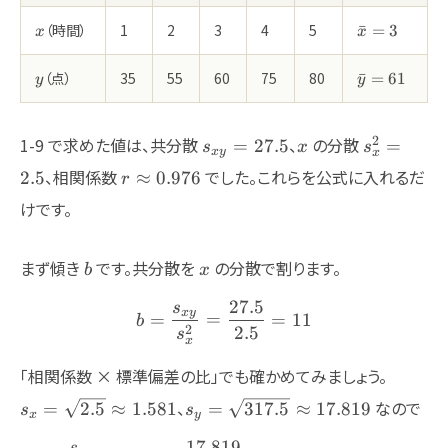
x
\bar{x}=3
（時間）
1
2
3
4
5
ˉ
=
3
x
x
y
\bar{y}=6
（点）
35
55
60
75
80
ˉ
=
61
y
y
s_{xy}=27.5
x
s_x^2=2.
2
1-9 で求めた値は、共分散
、
の分散
=
27.5
=
s
x
s
x
y
x
r\approx
、相関係数
でした。これらを公式に入れるだ
2.5
≈
0.976
r
0.976
けです。
b
x
まず傾き
です。共分散を
の分散で割ります。
b
x
27.5
s
b = \frac{s_{xy}}{s_x^{2
x
y
=
=
=
11
b
2
2.5
s
x
s_x=\s
「相関係数 × 標準偏差の比」でも確かめてみましょう。
1.581
s_y=\sqrt{317.5}\approx
、
なので
=
2.5
≈
1.581
=
317.5
≈
17.819
s
s
x
y
17.819
17.819
s