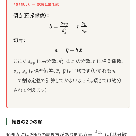
FORMULA — 試験に出る式
傾き（回帰係数）：
s
s
b = \frac{s_{xy}}{s_x^{2
x
y
y
=
=
b
r
2
s
s
x
x
切片：
=
ˉ
a = \bar{y} - b\,\bar{x}
−
ˉ
a
y
b
x
s_{xy}
s_x^2
x
r
s_x,\
2
ここで
は共分散、
は
の分散、
は相関係数、
s
s
x
r
x
y
x
\bar{x},\,\bar{y}
n-
は標準偏差、
は平均です（いずれも
,
ˉ
,
ˉ
−
s
s
x
y
n
x
y
1
で割る定義で計算してかまいません。傾きでは約分
1
されて消えます）。
傾きの2つの顔
s
b
b=\dfrac{s_{xy}}
x
y
傾き
には2通りの書き方があります。
は「共分散
=
b
b