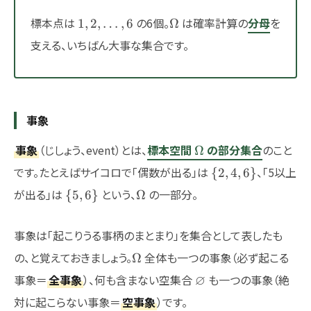
1,2,\dots,6
\Omega
標本点は
の6個。
は確率計算の
分母
を
1
,
2
,
…
,
6
Ω
支える、いちばん大事な集合です。
事象
\Omega
事象
（じしょう、event）とは、
標本空間
の部分集合
のこと
Ω
\
です。たとえばサイコロで「偶数が出る」は
、「5以上
{
2
,
4
,
6
}
{2,4,6\}
\
\Omega
が出る」は
という、
の一部分。
{
5
,
6
}
Ω
{5,6\}
事象は「起こりうる事柄のまとまり」を集合として表したも
\Omega
の、と覚えておきましょう。
全体も一つの事象（必ず起こる
Ω
\varnothing
事象＝
全事象
）、何も含まない空集合
∅
も一つの事象（絶
対に起こらない事象＝
空事象
）です。