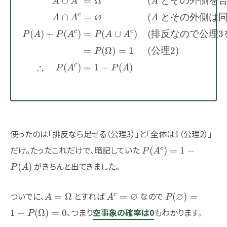
∪
=
Ω
(
とその外側を
\begin{aligned} A \cu
A
A
A
∅
c
∩
=
(
とその外側は
A
A
A
c
c
(
)
+
(
)
=
(
∪
)
(
排反なので公理
3
P
A
P
A
P
A
A
=
(
Ω
)
=
1
(
公理
2)
P
∴
c
(
)
=
1
−
(
)
P
A
P
A
使ったのは「排反なら足せる（公理3）」と「全体は1（公理2）」
P(A^c)=1-
だけ。たったこれだけで、暗記していた
c
(
)
=
1
−
P
A
P(A)
がきちんと出てきました。
(
)
P
A
A=\Omega
A^c=\varnothing
P(\varnothing
ついでに、
とすれば
∅
なので
∅
c
=
Ω
=
(
)
=
A
A
P
P(\Omega)=0
、つまり
空事象の確率は0
もわかります。
1
−
(
Ω
)
=
0
P