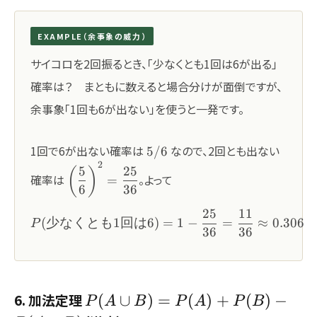
EXAMPLE（余事象の威力）
サイコロを2回振るとき、「少なくとも1回は6が出る」
確率は？ まともに数えると場合分けが面倒ですが、
余事象「1回も6が出ない」を使うと一発です。
5/6
1回で6が出ない確率は
なので、2回とも出ない
5/6
2
\left(\dfrac{5}
5
25
(
)
確率は
。よって
=
{6}\right)^2=\dfrac{25}
6
36
{36}
25
11
P(\text{少なくとも1回は6}) = 
(
少なくとも
1
回は
6
)
=
1
−
=
≈
0.306
P
36
36
P(A\cup
6. 加法定理
(
∪
)
=
(
)
+
(
)
−
P
A
B
P
A
P
B