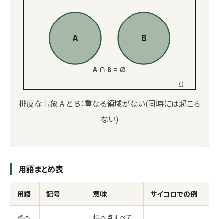
A
B
A ∩ B = ∅
Ω
排反な事象 A と B：重なる領域がない(同時には起こら
ない)
用語まとめ表
用語
記号
意味
サイコロでの例
標本
標本点すべて