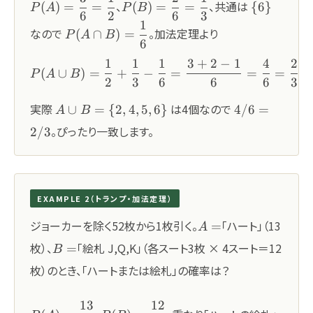
P(A)=\dfrac{3}
P(B)=\dfrac{2}
\
、
、共通は
(
)
=
=
(
)
=
=
{
6
}
P
A
P
B
6
2
6
3
{6}=\dfrac{1}
{6}=\dfrac{1}
{6\}
1
P(A\cap
{2}
{3}
なので
。加法定理より
(
∩
)
=
P
A
B
6
B)=\dfrac{1}
{6}
1
1
1
3
+
2
−
1
4
2
P(A\cup B) = \frac{1}{2}
(
∪
)
=
+
−
=
=
=
P
A
B
2
3
6
6
6
3
A\cup
4/6=2/3
実際
は4個なので
∪
=
{
2
,
4
,
5
,
6
}
4/6
=
A
B
B=\
。ぴったり一致します。
2/3
{2,4,5,6\}
EXAMPLE 2（トランプ・加法定理）
A=
ジョーカーを除く52枚から1枚引く。
「ハート」（13
=
A
B=
枚）、
「絵札 J,Q,K」（各スート3枚 × 4スート＝12
=
B
枚）のとき、「ハートまたは絵札」の確率は？
13
12
P(A)=\dfrac{13}
P(B)=\dfrac{12}