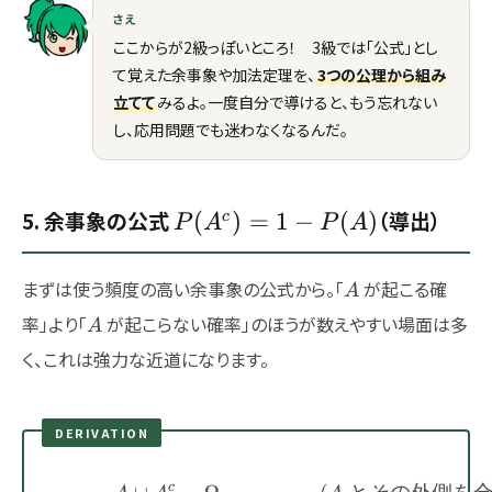
さえ
ここからが2級っぽいところ！ 3級では「公式」とし
て覚えた余事象や加法定理を、
3つの公理から組み
立てて
みるよ。一度自分で導けると、もう忘れない
し、応用問題でも迷わなくなるんだ。
P(A^c)=1-
5. 余事象の公式
（導出）
(
)
=
1
−
(
)
c
P
A
P
A
P(A)
A
まずは使う頻度の高い余事象の公式から。「
が起こる確
A
A
率」より「
が起こらない確率」のほうが数えやすい場面は多
A
く、これは強力な近道になります。
DERIVATION
c