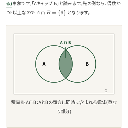
る」
事象です。「Aキャップ B」と読みます。先の例なら、偶数か
B
A\cap
つ5以上なので
となります。
∩
=
{
6
}
A
B
B=\
{6\}
A ∩ B
A
B
Ω
積事象 A∩B：AとBの両方に同時に含まれる領域(重な
り部分)