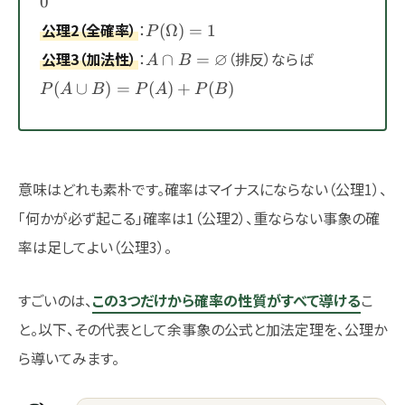
0
P(\Omega)=1
公理2（全確率）
：
(
Ω
)
=
1
P
A\cap
P(A\cup
公理3（加法性）
：
∅
（排反）ならば
∩
=
A
B
B=\varnothing
B)=P(A)+P
(
∪
)
=
(
)
+
(
)
P
A
B
P
A
P
B
意味はどれも素朴です。確率はマイナスにならない（公理1）、
「何かが必ず起こる」確率は1（公理2）、重ならない事象の確
率は足してよい（公理3）。
すごいのは、
この3つだけから確率の性質がすべて導ける
こ
と。以下、その代表として余事象の公式と加法定理を、公理か
ら導いてみます。