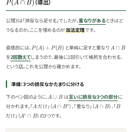
B)=P(A)+P(B)-
（導出）
(
∩
)
P
A
B
P(A\cap B)
公理3は「排反なら足せる」でしたが、
重なりがある
ときはど
うなるのか。ここを埋めるのが
加法定理
です。
P(A)+P(B)
A\cap
直感的には、
と単純に足すと重なり
(
)
+
(
)
∩
P
A
P
B
A
B
B
を
2回数えて
しまうので、最後に1回引いて帳尻を合わせる、
という話。これを公理から確かめます。
準備：3つの排反なかたまりに分ける
A\cup
下のベン図のように、
は
互いに排反な3つの部分
に
∪
A
B
B
A
A\cap
A\cap
B
分かれます。「
だけ」（
）、「重なり」（
）、「
c
∩
∩
A
A
B
A
B
B
B^c
B
A^c\cap
だけ」（
）の3つです。
c
∩
A
B
B