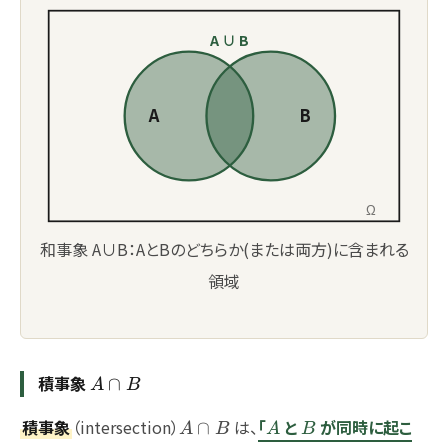
A ∪ B
A
B
Ω
和事象 A∪B：AとBのどちらか(または両方)に含まれる
領域
積事象
A
∩
A
B
\cap
A
A
B
積事象
（intersection）
は、
「
と
が同時に起こ
B
∩
A
B
A
B
\cap