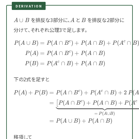
DERIVATION
A\cup
A
B
を排反な3部分に、
と
を排反な2部分に
∪
A
B
A
B
B
分けて、それぞれ公理3で足します。
c
c
(
∪
)
=
(
∩
)
+
(
∩
)
+
(
∩
\begin{aligned} P(A\
P
A
B
P
A
B
P
A
B
P
A
B
c
(
)
=
(
∩
)
+
(
∩
)
P
A
P
A
B
P
A
B
c
(
)
=
(
∩
)
+
(
∩
)
P
B
P
A
B
P
A
B
下の2式を足すと
c
c
(
)
+
(
)
=
(
∩
)
+
(
∩
)
+
2
(
\begin{aligned} P(A)+P(
P
A
P
B
P
A
B
P
A
B
P
c
c
=
(
∩
)
+
(
∩
)
+
(
[
P
A
B
P
A
B
P
A
=
(
∪
)
P
A
B
=
(
∪
)
+
(
∩
)
P
A
B
P
A
B
移項して