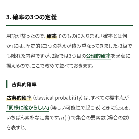
3. 確率の3つの定義
用語が整ったので、
確率
そのものに入ります。「確率とは何
か」には、歴史的に3つの答えが積み重なってきました。3級で
も触れた内容ですが、2級では3つ目の
公理的確率
を起点に
据えるので、ここで改めて並べておきます。
古典的確率
古典的確率
（classical probability）は、すべての標本点が
「同様に確からしい」
（等しい可能性で起こる）ときに使える、
n(\cdot)
いちばん素朴な定義です。
で集合の要素数（場合の数）
(
⋅
)
n
を表すと、