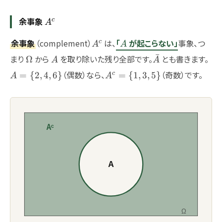
余事象
A^c
c
A
A^c
A
余事象
（complement）
は、
「
が起こらない」
事象、つ
c
A
A
\Omega
A
\bar{A}
A=
ˉ
まり
から
を取り除いた残り全部です。
とも書きます。
Ω
A
A
{2,
A^c=\
（偶数）なら、
（奇数）です。
c
=
{
2
,
4
,
6
}
=
{
1
,
3
,
5
}
A
A
{1,3,5\}
Aᶜ
A
Ω