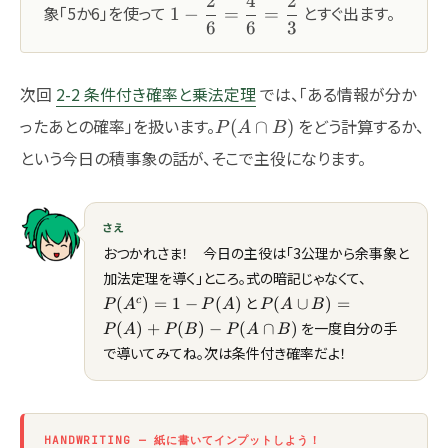
2
4
2
1-\dfrac{2}
象「5か6」を使って
とすぐ出ます。
1
−
=
=
{6}=\dfrac{2}{3}
6
6
3
{6}=\dfrac{4}
{6}=\dfrac{2}
{3}
次回
2-2 条件付き確率と乗法定理
では、「ある情報が分か
P(A\cap
ったあとの確率」を扱います。
をどう計算するか、
(
∩
)
P
A
B
B)
という今日の積事象の話が、そこで主役になります。
さえ
おつかれさま！ 今日の主役は「3公理から余事象と
P(A^c)=1
加法定理を導く」ところ。式の暗記じゃなくて、
P(A)
P(A\cup
と
(
)
=
1
−
(
)
(
∪
)
=
c
P
A
P
A
P
A
B
B)=P(A)+P(B)-
を一度自分の手
(
)
+
(
)
−
(
∩
)
P
A
P
B
P
A
B
P(A\cap B)
で導いてみてね。次は条件付き確率だよ！
HANDWRITING — 紙に書いてインプットしよう！