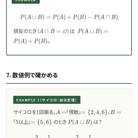
(
∪
)
=
(
)
+
P(A\cup B) = P(A) + P(B)
(
)
−
(
∩
)
P
A
B
P
A
P
B
P
A
B
A\cap
\;P(A\cup
排反のとき（
∅
）は
∩
=
(
∪
)
=
A
B
P
A
B
B=\varnothing
B)=P(A)+P(B)
。
(
)
+
(
)
P
A
P
B
7. 数値例で確かめる
EXAMPLE 1（サイコロ・加法定理）
A=
=\
B=
サイコロを1回振る。
「偶数」
、
=
=
{
2
,
4
,
6
}
=
A
B
{2,4,6\}
=\
P(A\cup
「5以上」
のとき
は？
=
{
5
,
6
}
(
∪
)
P
A
B
{5,6\}
B)
3
1
2
1