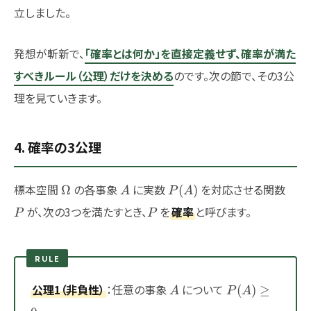
立しました。
発想が斬新で、
「確率とは何か」を直接定義せず、確率が満た
すべきルール（公理）だけを決める
のです。次の節で、その3公
理を見ていきます。
4. 確率の3公理
\Omega
A
P(A)
P
標本空間
の各事象
に実数
を対応させる関数
Ω
(
)
A
P
A
P
が、次の3つを満たすとき、
を
確率
と呼びます。
P
P
RULE
A
P(A)\ge
公理1（非負性）
：任意の事象
について
(
)
≥
A
P
A
0