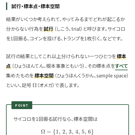
試行・標本点・標本空間
結果がいくつか考えられて、やってみるまでどれが起こるか
分からない行為を
試行
（しこう、trial）と呼びます。サイコロ
を1回振る、コインを投げる、トランプを1枚引く、などです。
試行の結果としてこれ以上分けられない一つひとつを
標本
点
（ひょうほんてん、根本事象ともいう）、その標本点を
すべて
集めたものを
標本空間
（ひょうほんくうかん、sample space）
\Omega
といい、記号
（オメガ）で表します。
Ω
POINT
サイコロを1回振る試行なら、標本空間は
Ω
=
{
1
,
2
,
\Omega = \{1,\,2,\,3,\,4,
3
,
4
,
5
,
6
}