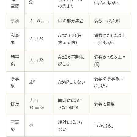
\Omega
{1,2,3,4,5,6}
Ω
空間
の集まり
A,\,B,\dots
\Omega
事象
の部分集合
偶数 = {2,4,6}
,
,
…
Ω
A
B
和事
AまたはB(片
偶数または5以上
A\cup
∪
A
B
象
方or両方)
= {2,4,5,6}
B
積事
AとBが同時に
偶数かつ5以上 =
A\cap
∩
A
B
象
起こる
{6}
B
余事
偶数の余事象 =
A^c
Aが起こらない
c
A
象
{1,3,5}
A\cap
同時には起こ
∩
A
排反
偶数と奇数
B=\varnothing
∅
らない関係
=
B
空事
絶対に起こら
\varnothing
∅
「7が出る」
象
ない