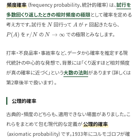
頻度確率
（frequency probability、統計的確率）は、
試行を
多数回くり返したときの相対頻度の極限
として確率を定める
N
A
r
P(A)
考え方です。試行を
回行って
が
回起きたなら、
N
A
r
r/N
N\to\infty
を
の
での極限とみなします。
(
)
/
→
∞
P
A
r
N
N
打率・不良品率・事故率など、データから確率を推定する現
代統計の中心的な発想で、背景には「くり返すほど相対頻度
が真の確率に近づく」という
大数の法則
があります（詳しくは
第2章後半で扱います）。
公理的確率
古典的・頻度のどちらも、適用できない場面がありました。こ
れらをまとめて包む現代的な定義が
公理的確率
（axiomatic probability）です。1933年にコルモゴロフが確