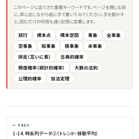
このページに出てきた重要キーワードです。ページを閉じる前
に、声に出しながら紙に手で書いてみてください。手を動かす
と、読むだけの何倍も速く記憶に定着します。
試行
標本点
標本空間
事象
全事象
空事象
和事象
積事象
余事象
排反（互いに素）
古典的確率
頻度確率（統計的確率）
大数の法則
公理的確率
加法定理
← PREV
1-14. 時系列データ②（トレンド・移動平均）