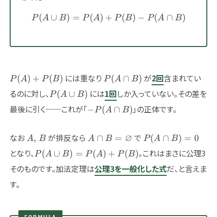
(
∪
)
=
(
)
+
P(A\cup B) = P(A) + P(B)
(
)
−
(
∩
)
P
A
B
P
A
P
B
P
A
B
P(A)+P(B)
P(A\cap
には重なり
が
2回
含まれてい
(
)
+
(
)
(
∩
)
P
A
P
B
P
A
B
B)
P(A\cup
るのに対し、
には
1回
しか入っていない。その差を
(
∪
)
P
A
B
B)
-
最後に引く──これが「
」の正体です。
−
(
∩
)
P
A
B
P(A\cap
B)
A,\,B
A\cap
P(A\cap
なお
が排反なら
∅
で
,
∩
=
(
∩
)
=
0
A
B
A
B
P
A
B
B=\varnothing
B)=0
P(A\cup
となり、
。これはまさに公理3
(
∪
)
=
(
)
+
(
)
P
A
B
P
A
P
B
B)=P(A)+P(B)
そのものです。加法定理は
公理3を一般化した式
だ、と言えま
す。
FORMULA