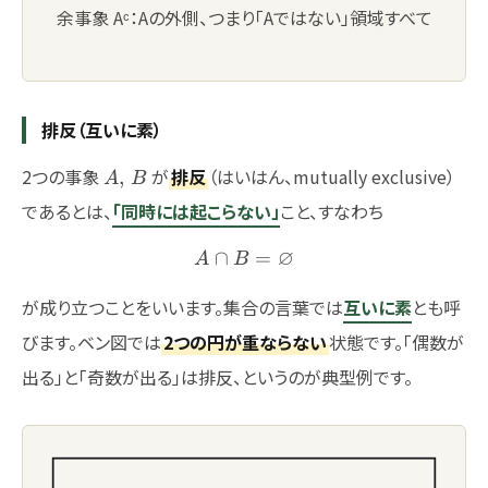
余事象 Aᶜ：Aの外側、つまり「Aではない」領域すべて
排反（互いに素）
A,\,B
2つの事象
が
排反
（はいはん、mutually exclusive）
,
A
B
であるとは、
「同時には起こらない」
こと、すなわち
∅
∩
A \cap B = \varnothing
=
A
B
が成り立つことをいいます。集合の言葉では
互いに素
とも呼
びます。ベン図では
2つの円が重ならない
状態です。「偶数が
出る」と「奇数が出る」は排反、というのが典型例です。