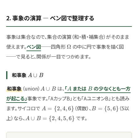
2. 事象の演算 — ベン図で整理する
事象は集合なので、集合の演算（和・積・補集合）がそのまま
\Omega
使えます。
ベン図
──四角形
の中に円で事象を描く図
Ω
──で見ると、関係が一目でつかめます。
和事象
A
∪
A
B
\cup
A
A
B
和事象
（union）
は、
「
または
の少なくとも一方
B
∪
A
B
A
B
\cup
が起こる」
事象です。「AカップB」とも「AユニオンB」とも読み
B
A=\
B=\
ます。サイコロで
（偶数）、
（5以
=
{
2
,
4
,
6
}
=
{
5
,
6
}
A
B
{2,4,6\}
{5,6\}
A\cup
上）なら、
です。
∪
=
{
2
,
4
,
5
,
6
}
A
B
B=\
{2,4,5,6\}