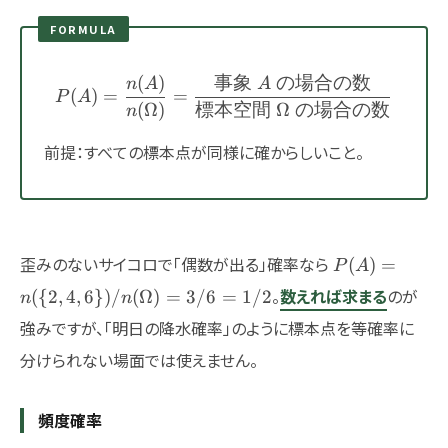
FORMULA
(
)
事象
の場合の数
P(A) = \frac{n(A)}{n(
n
A
A
(
)
=
=
P
A
(
Ω
)
標本空間
Ω
の場合の数
n
前提：すべての標本点が同様に確からしいこと。
P(A)=n(\
歪みのないサイコロで「偶数が出る」確率なら
(
)
=
P
A
{2,4,6\})/n
。
数えれば求まる
のが
({
2
,
4
,
6
})
/
(
Ω
)
=
3/6
=
1/2
n
n
強みですが、「明日の降水確率」のように標本点を等確率に
分けられない場面では使えません。
頻度確率