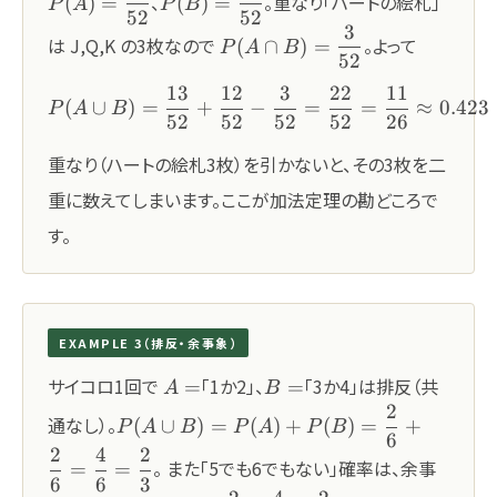
、
。重なり「ハートの絵札」
(
)
=
(
)
=
P
A
P
B
52
52
{52}
{52}
3
P(A\cap
は J,Q,K の3枚なので
。よって
(
∩
)
=
P
A
B
52
B)=\dfrac{3}
{52}
13
12
3
22
11
P(A\cup B) = \frac{13}{5
(
∪
)
=
+
−
=
=
≈
0.423
P
A
B
52
52
52
52
26
重なり（ハートの絵札3枚）を引かないと、その3枚を二
重に数えてしまいます。ここが加法定理の勘どころで
す。
EXAMPLE 3（排反・余事象）
A=
B=
サイコロ1回で
「1か2」、
「3か4」は排反（共
=
=
A
B
2
P(A\cup
通なし）。
(
∪
)
=
(
)
+
(
)
=
+
P
A
B
P
A
P
B
6
B)=P(A)+P(B)=\dfrac{2}
2
4
2
{6}+\dfrac{2}
。 また「5でも6でもない」確率は、余事
=
=
6
6
3
{6}=\dfrac{4}