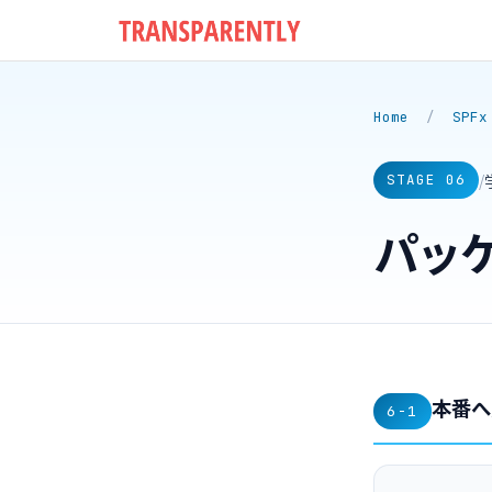
Home
/
SPFx
/
STAGE 06
パッ
本番へ
6-1