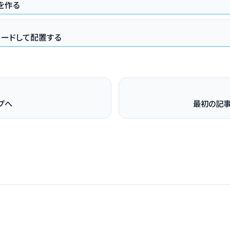
gを作る
ロードして配置する
プへ
最初の記