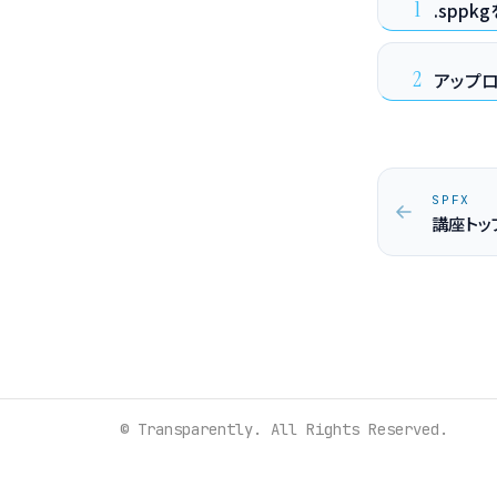
1
.sppk
2
アップ
SPFX
講座トッ
© Transparently. All Rights Reserved.