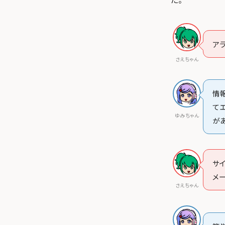
ア
さえちゃん
情
て
ゆみちゃん
が
サ
メ
さえちゃん