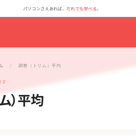
パソコンさえあれば、
だれでも学べる。
ム
/
調整（トリム）平均
座２
ム）平均