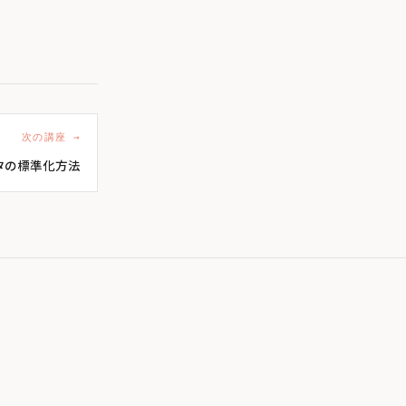
次の講座 →
タの標準化方法