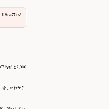
「変動係数」が
均値を2,000
らつきしかわから
較に特化してい