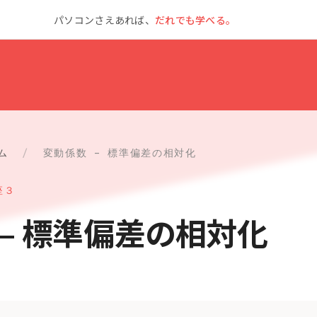
パソコンさえあれば、
だれでも学べる。
ム
/
変動係数 – 標準偏差の相対化
座３
 – 標準偏差の相対化