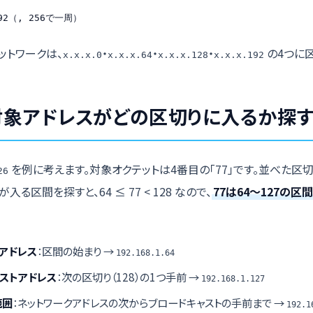
192（, 256で一周）
ットワークは、
・
・
・
の4つに
x.x.x.0
x.x.x.64
x.x.x.128
x.x.x.192
対象アドレスがどの区切りに入るか探
を例に考えます。対象オクテットは4番目の「77」です。並べた区切り「0,
26
7が入る区間を探すと、64 ≤ 77 < 128 なので、
77は64〜127の区
アドレス
：区間の始まり →
192.168.1.64
ストアドレス
：次の区切り（128）の1つ手前 →
192.168.1.127
範囲
：ネットワークアドレスの次からブロードキャストの手前まで →
192.1