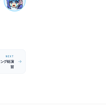
NEXT
ィング総演
習