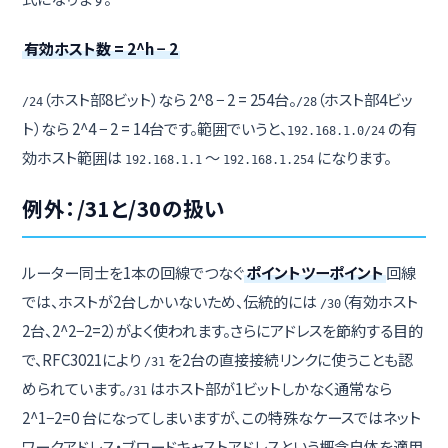
有効ホスト数 = 2^h − 2
（ホスト部8ビット）なら 2^8 − 2 = 254台。
（ホスト部4ビッ
/24
/28
ト）なら 2^4 − 2 = 14台です。範囲でいうと、
の有
192.168.1.0/24
効ホスト範囲は
〜
になります。
192.168.1.1
192.168.1.254
例外：/31と/30の扱い
ルーター同士を1本の回線でつなぐ
ポイントツーポイント
回線
では、ホストが2台しかいないため、伝統的には
（有効ホスト
/30
2台、2^2−2=2）がよく使われます。さらにアドレスを節約する目的
で、RFC3021により
を2台の直接接続リンクに使うことも認
/31
められています。
はホスト部が1ビットしかなく通常なら
/31
2^1−2=0 台になってしまいますが、この特殊なケースではネット
ワークアドレス・ブロードキャストアドレスという概念自体を適用