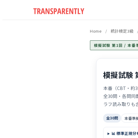
Home
/
統計検定3級
模擬試験 第1回 / 本
模擬試験 
本番（CBT・約
全30問・各問
ラフ読み取りも
全30問
本番準
📊 標準正規