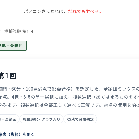
パソコンさえあれば、
だれでも学べる。
/
模擬試験 第1回
番準拠・全範囲
第1回
30問・60分・100点満点で65点合格）を想定した、全範囲ミック
同配点。4択・5択の単一選択に加え、複数選択（あてはまるものをす
含みます。複数選択は全部正しく選べて正解です。電卓の使用を前
拠・全範囲
複数選択・グラフ入り
65点で合格判定
分布表（抜粋）を開く