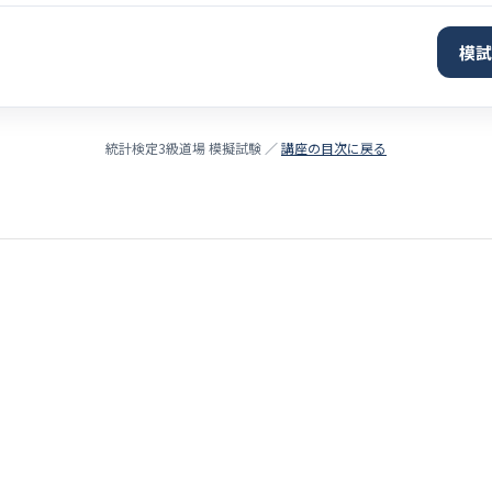
模試
統計検定3級道場 模擬試験 ／
講座の目次に戻る