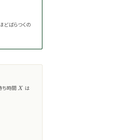
uad V[X] = \frac{(b-a)^2}{12}
ほどばらつくの
X
U(0,6)
待ち時間
は
X