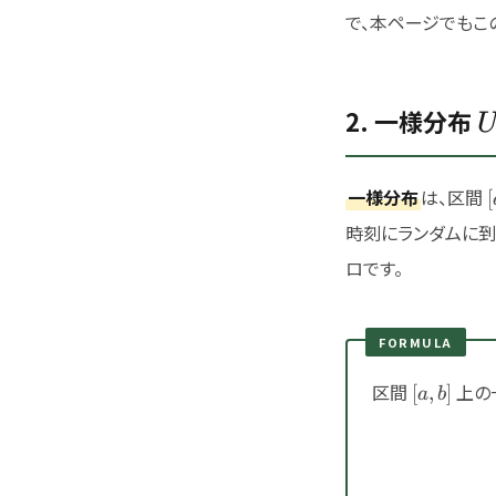
で、本ページでもこ
U
2. 一様分布
[
一様分布
は、区間
[
時刻にランダムに到
ロです。
FORMULA
[a,b]
区間
上の
[
,
]
a
b