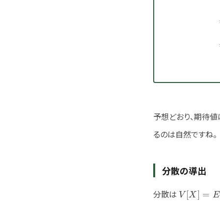
予想どおり、期待値
るのは自然ですね。
分散の導出
V[X]=E[X
分散は
[
]
=
V
X
E
(E[X])^2