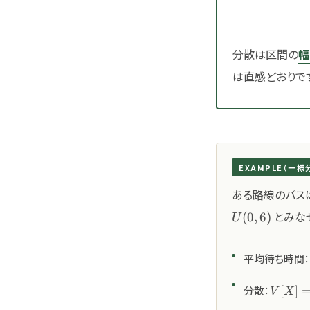
分散は区間の
は直感どおりで
EXAMPLE（一様
ある路線のバス
とみな
(
0
,
6
)
U
平均待ち時間：
V[X]=\
分散：
[
]
V
X
0)^2}