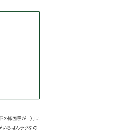
nfty}^{\infty} f(x)\,dx = 1
^{b} f(x)\,dx
fty} x\,f(x)\,dx,\qquad V[X] = E[X^2] - \big(E[X]\bi
1
の下の総面積が
）」に
1
がいちばんラクなの