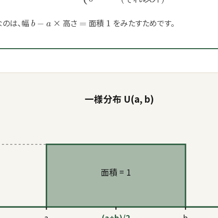
{1}
b-
=
1
なのは、幅
× 高さ
面積
をみたすためです。
−
=
1
b
a
a
一様分布 U(a, b)
面積 = 1
a
(a+b)/2
b