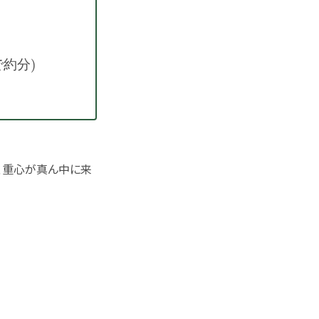
で約分
)
、重心が真ん中に来