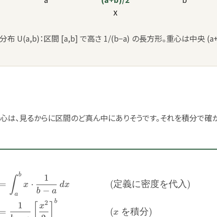
x
布 U(a,b)：区間 [a,b] で高さ 1/(b−a) の長方形。重心は中央 (a+
心は、見るからに区間のど真ん中にありそうです。それを積分で確か
b
\begin{aligned} E[X] &=
1
∫
=
⋅
(
定義に密度を代入
)
x
d
x
−
b
a
a
b
2
1
[
]
x
=
(
を積分
)
x