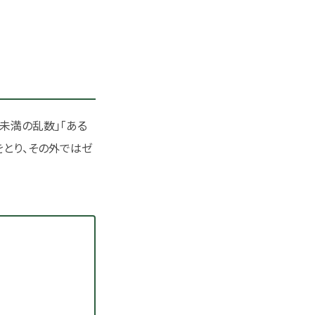
未満の乱数」「ある
とり、その外ではゼ
ac{1}{b-a} & (a \le x \le b)\\[6pt] 0 & (\text{それ以外