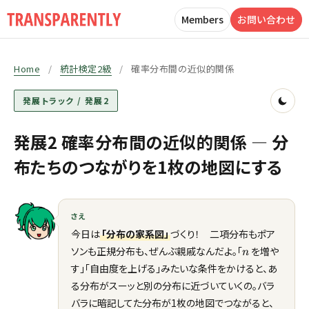
Members
お問い合わせ
Home
/
統計検定2級
/
確率分布間の近似的関係
発展トラック / 発展2
発展2 確率分布間の近似的関係 — 分
布たちのつながりを1枚の地図にする
さえ
今日は
「分布の家系図」
づくり！ 二項分布もポア
n
ソンも正規分布も、ぜんぶ親戚なんだよ。「
を増や
n
す」「自由度を上げる」みたいな条件をかけると、あ
る分布がスーッと別の分布に近づいていくの。バラ
バラに暗記してた分布が1枚の地図でつながると、