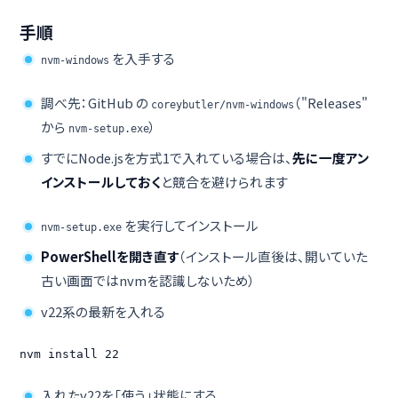
手順
を入手する
nvm-windows
調べ先：GitHub の
（"Releases"
coreybutler/nvm-windows
から
）
nvm-setup.exe
すでにNode.jsを方式1で入れている場合は、
先に一度アン
インストールしておく
と競合を避けられます
を実行してインストール
nvm-setup.exe
PowerShellを開き直す
（インストール直後は、開いていた
古い画面ではnvmを認識しないため）
v22系の最新を入れる
nvm install 22
入れたv22を「使う」状態にする