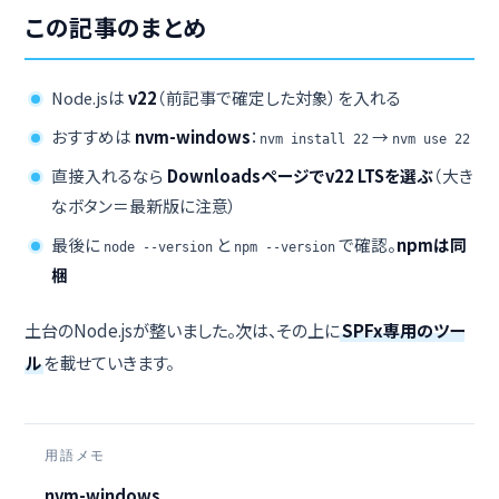
この記事のまとめ
Node.jsは
v22
（前記事で確定した対象）を入れる
おすすめは
nvm-windows
：
→
nvm install 22
nvm use 22
直接入れるなら
Downloadsページでv22 LTSを選ぶ
（大き
なボタン＝最新版に注意）
最後に
と
で確認。
npmは同
node --version
npm --version
梱
土台のNode.jsが整いました。次は、その上に
SPFx専用のツー
ル
を載せていきます。
用語メモ
nvm-windows