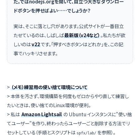
た。ではnodejs.orgを開いて、目立つ大きなダウンロー
ドボタンを押せばよい……でしょうか？
実は、そこに落とし穴があります。公式サイトが一番目立
たせているのは、しばしば
最新版（v24など）
。私たちが欲
しいのは
v22
です。「押すべきボタンはどれか」を、この記
事でハッキリさせます。
>
（メモ）練習用の使い捨て環境について
> 本体を汚さず、環境構築を何度もゼロからやり直して練習し
たいときは、使い捨てのLinux環境が便利。
> 私は
Amazon Lightsail
の Ubuntu インスタンスに"使い捨
てユーザー"を作り、終わったらユーザーごと削除する方法でリ
セットしている（手順とスクリプトは
を参照）。
spfx/lab/