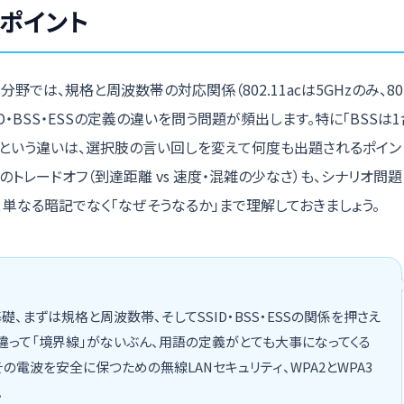
ポイント
分野では、規格と周波数帯の対応関係（802.11acは5GHzのみ、802
ID・BSS・ESSの定義の違いを問う問題が頻出します。特に「BSSは1台
」という違いは、選択肢の言い回しを変えて何度も出題されるポイン
GHzのトレードオフ（到達距離 vs 速度・混雑の少なさ）も、シナリオ問
、単なる暗記でなく「なぜそうなるか」まで理解しておきましょう。
礎、まずは規格と周波数帯、そしてSSID・BSS・ESSの関係を押さえ
違って「境界線」がないぶん、用語の定義がとても大事になってくる
その電波を安全に保つための無線LANセキュリティ、WPA2とWPA3
。