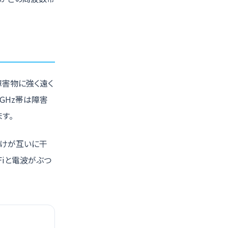
障害物に強く遠く
5GHz帯は障害
す。
だけが互いに干
Fiと電波がぶつ