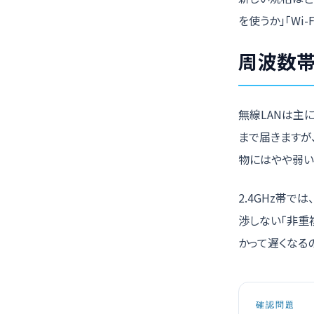
を使うか」「Wi-
周波数帯
無線LANは主
まで届きますが、
物にはやや弱い
2.4GHz帯で
渉しない「非重
かって遅くなる
確認問題