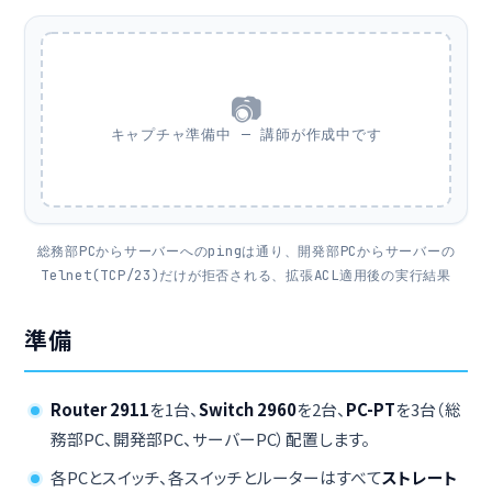
📷
キャプチャ準備中 — 講師が作成中です
総務部PCからサーバーへのpingは通り、開発部PCからサーバーの
Telnet(TCP/23)だけが拒否される、拡張ACL適用後の実行結果
準備
Router 2911
を1台、
Switch 2960
を2台、
PC-PT
を3台（総
務部PC、開発部PC、サーバーPC）配置します。
各PCとスイッチ、各スイッチとルーターはすべて
ストレート