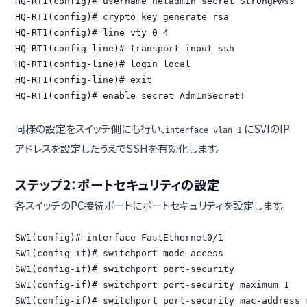
HQ-RT1(config)# username netadmin secret Str0ngP@ss

HQ-RT1(config)# crypto key generate rsa

HQ-RT1(config)# line vty 0 4

HQ-RT1(config-line)# transport input ssh

HQ-RT1(config-line)# login local

HQ-RT1(config-line)# exit

HQ-RT1(config)# enable secret Adm1nSecret!
同様の設定をスイッチ側にも行い、
にSVIのIP
interface vlan 1
アドレスを設定したうえでSSHを有効化します。
ステップ2：ポートセキュリティの設定
各スイッチのPC接続ポートにポートセキュリティを設定します。
SW1(config)# interface FastEthernet0/1

SW1(config-if)# switchport mode access

SW1(config-if)# switchport port-security

SW1(config-if)# switchport port-security maximum 1

SW1(config-if)# switchport port-security mac-address s