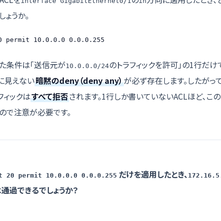
interface GigabitEthernet0/1
in
しょうか。
0 permit 10.0.0.0 0.0.0.255
れた条件は「送信元が
のトラフィックを許可」の1行だけで
10.0.0.0/24
に見えない
暗黙のdeny（deny any）
が必ず存在します。したがっ
フィックは
すべて拒否
されます。1行しか書いていないACLほど、この
ので注意が必要です。
だけを適用したとき、
t 20 permit 10.0.0.0 0.0.0.255
172.16.5
は通過できるでしょうか？