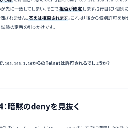
deny tcp 192.168.1.0 0.0.0
が先に一致してしまい、そこで
拒否が確定
します。2行目に「個別
0
評価されません。
答えは拒否されます
。これは「後から個別許可を足
、試験の定番の引っかけです。
で、
からのTelnetは許可されるでしょうか？
192.168.1.10
4：暗黙のdenyを見抜く
ACLを
の
方向に適用したとき、