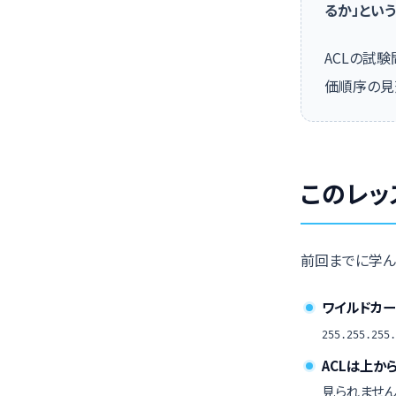
るか」とい
ACLの試
価順序の見
このレッ
前回までに学ん
ワイルドカー
255.255.2
ACLは上か
見られません