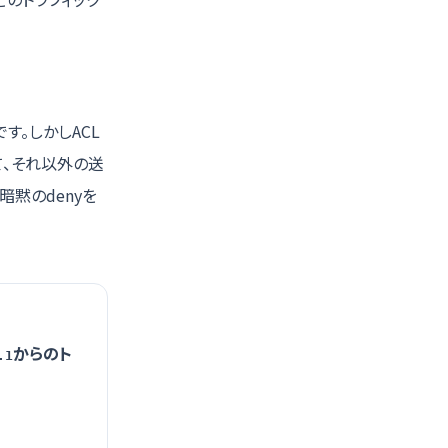
す。しかしACL
て、それ以外の送
暗黙のdenyを
からのト
.1