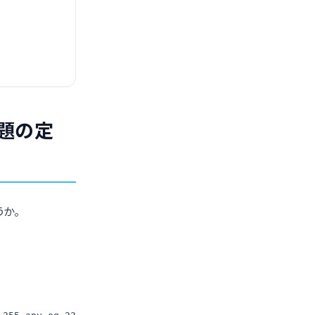
問題の定
うか。