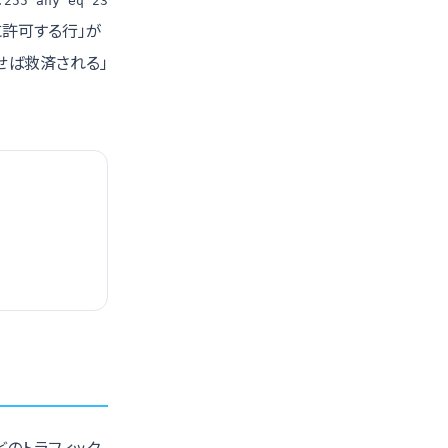
.255 any eq 23
に許可する行」が
せば救済される」
どのトラフィック