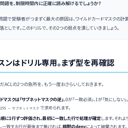
う問題を、制限時間内に正確に読み解けるでしょうか？
験問題で受験者がつまずく最大の原因は、ワイルドカードマスクの計算
落としです。このドリルで、その2つの弱点を潰していきましょう。
スンはドリル専用。まず型を再確認
だACLの2つの急所を、もう一度おさらいしておきます。
ドマスクは「サブネットマスクの逆」
。0が「一致必須」、1が「気にしない
で求められます。
55.255 − サブネットマスク
ら順に1行ずつ評価され、最初に一致した行で処理が確定
します。それよ
。一致する行が最後まで無ければ、
暗黙のdeny
によって破棄されます。