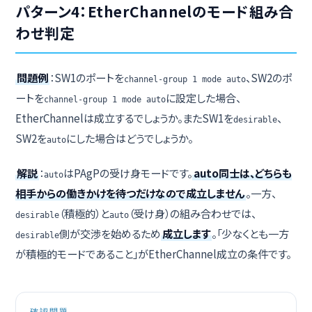
パターン4：EtherChannelのモード組み合
わせ判定
問題例
：SW1のポートを
、SW2のポ
channel-group 1 mode auto
ートを
に設定した場合、
channel-group 1 mode auto
EtherChannelは成立するでしょうか。またSW1を
、
desirable
SW2を
にした場合はどうでしょうか。
auto
解説
：
はPAgPの受け身モードです。
auto同士は、どちらも
auto
相手からの働きかけを待つだけなので成立しません
。一方、
（積極的）と
（受け身）の組み合わせでは、
desirable
auto
側が交渉を始めるため
成立します
。「少なくとも一方
desirable
が積極的モードであること」がEtherChannel成立の条件です。
確認問題