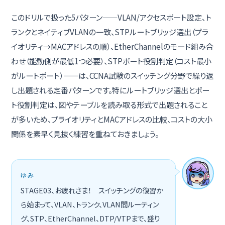
このドリルで扱った5パターン——VLAN/アクセスポート設定、ト
ランクとネイティブVLANの一致、STPルートブリッジ選出（プラ
イオリティ→MACアドレスの順）、EtherChannelのモード組み合
わせ（能動側が最低1つ必要）、STPポート役割判定（コスト最小
がルートポート）——は、CCNA試験のスイッチング分野で繰り返
し出題される定番パターンです。特にルートブリッジ選出とポー
ト役割判定は、図やテーブルを読み取る形式で出題されること
が多いため、プライオリティとMACアドレスの比較、コストの大小
関係を素早く見抜く練習を重ねておきましょう。
ゆみ
STAGE03、お疲れさま！ スイッチングの復習か
ら始まって、VLAN、トランク、VLAN間ルーティン
グ、STP、EtherChannel、DTP/VTPまで、盛り