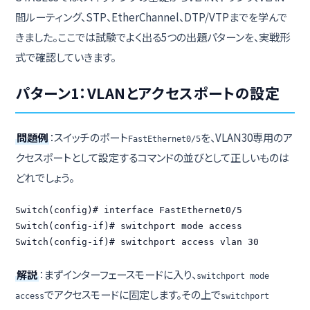
間ルーティング、STP、EtherChannel、DTP/VTPまでを学んで
きました。ここでは試験でよく出る5つの出題パターンを、実戦形
式で確認していきます。
パターン1：VLANとアクセスポートの設定
問題例
：スイッチのポート
を、VLAN30専用のア
FastEthernet0/5
クセスポートとして設定するコマンドの並びとして正しいものは
どれでしょう。
Switch(config)# interface FastEthernet0/5

Switch(config-if)# switchport mode access

Switch(config-if)# switchport access vlan 30
解説
：まずインターフェースモードに入り、
switchport mode
でアクセスモードに固定します。その上で
access
switchport