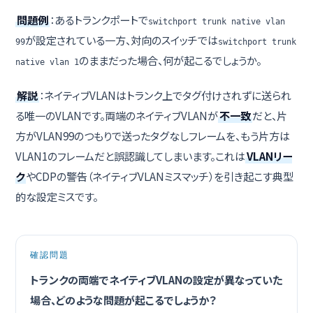
問題例
：あるトランクポートで
switchport trunk native vlan
が設定されている一方、対向のスイッチでは
99
switchport trunk
のままだった場合、何が起こるでしょうか。
native vlan 1
解説
：ネイティブVLANはトランク上でタグ付けされずに送られ
る唯一のVLANです。両端のネイティブVLANが
不一致
だと、片
方がVLAN99のつもりで送ったタグなしフレームを、もう片方は
VLAN1のフレームだと誤認識してしまいます。これは
VLANリー
ク
やCDPの警告（ネイティブVLANミスマッチ）を引き起こす典型
的な設定ミスです。
確認問題
トランクの両端でネイティブVLANの設定が異なっていた
場合、どのような問題が起こるでしょうか？