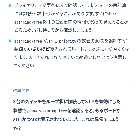
プライオリティ変更後にすぐ確認してしまう：STPの再計算
には数秒〜数十秒かかることがあります。すぐに
show
を打つと変更前の情報が残って見えることが
spanning-tree
あるため、少し待ってから確認しましょう
の数値の意味を誤解する：
spanning-tree vlan 1 priority
数値が
小さいほど
優先されてルートブリッジになりやすくな
ります。大きくすればなりやすいと勘違いしないよう注意し
てください
確認問題
3台のスイッチをループ状に接続してSTPを有効にした
状態で、
を確認すると、あるポートが
show spanning-tree
かつ
と表示されていました。これは異常でしょう
Altn
BLK
か？