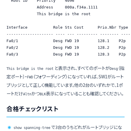
  Root ID    Priority    4096

             Address     000a.f34a.1111

             This bridge is the root

Interface           Role Sts Cost      Prio.Nbr Type

-------------------- ---- --- --------- -------- ----
Fa0/1               Desg FWD 19        128.1    P2p

Fa0/2               Desg FWD 19        128.2    P2p

Fa0/3               Desg FWD 19        128.3    P2p
と表示され、すべてのポートが
（指
This bridge is the root
Desg
定ポート）・
（フォワーディング）になっていれば、SW1がルート
FWD
ブリッジとして正しく機能しています。他の2台のいずれかで、1ポ
ートだけ
かつ
表示になっていることも確認してください。
Altn
BLK
合格チェックリスト
で3台のうちどれがルートブリッジにな
show spanning-tree