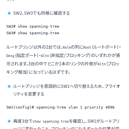
SW2、SW3でも同様に確認する
SW2# show spanning-tree

SW3# show spanning-tree
ルートブリッジ以外の2台では、
の列に
（ルートポート）・
Role
Root
（指定ポート）・
（非指定/ブロッキング）のいずれかが表
Desg
Altn
示されます。3台の中でどこか1本のリンクの片側が
（ブロッ
Altn
キング相当）になっているはずです。
ルートブリッジを意図的にSW1へ切り替えるため、プライオ
リティを変更する
SW1(config)# spanning-tree vlan 1 priority 4096
再度3台で
を確認し、SW1がルートブリ
show spanning-tree
ッジに変わったこと、ブロッキングになるポートの位置が変