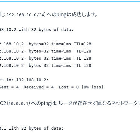
同じ
）へのpingは成功します。
192.168.10.0/24
68.10.2 with 32 bytes of data:

2.168.10.2: bytes=32 time=1ms TTL=128

2.168.10.2: bytes=32 time<1ms TTL=128

2.168.10.2: bytes=32 time<1ms TTL=128

2.168.10.2: bytes=32 time<1ms TTL=128

cs for 192.168.10.2:

Sent = 4, Received = 4, Lost = 0 (0% loss)
C2（
）へのpingは、ルータが存在せず異なるネットワー
10.0.0.1
0.1 with 32 bytes of data:
