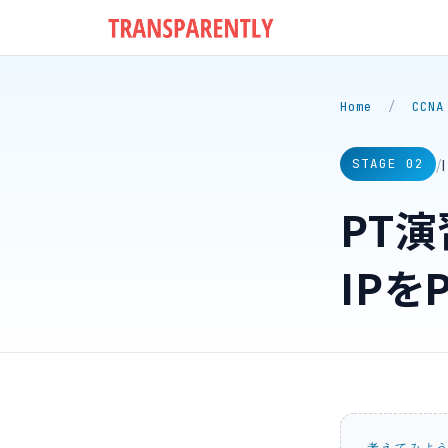
Home
/
CCNA
/
STAGE 02
PT演
IP