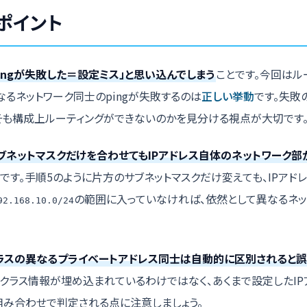
ポイント
pingが失敗した＝設定ミス」と思い込んでしまう
ことです。今回はル
なるネットワーク同士のpingが失敗するのは
正しい挙動
です。失敗
そも構成上ルーティングができないのかを見分ける視点が大切です
ブネットマスクだけを合わせてもIPアドレス自体のネットワーク
です。手順5のように片方のサブネットマスクだけ変えても、IPアド
の範囲に入っていなければ、依然として異なるネッ
92.168.10.0/24
ラスの異なるプライベートアドレス同士は自動的に区別されると誤
スにクラス情報が埋め込まれているわけではなく、あくまで設定したIP
組み合わせで判定される点に注意しましょう。