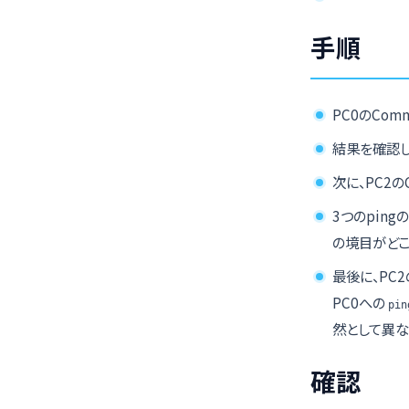
手順
PC0のComm
結果を確認し
次に、PC2のC
3つのpin
の境目がどこ
最後に、PC2の
PC0への
pin
然として異な
確認