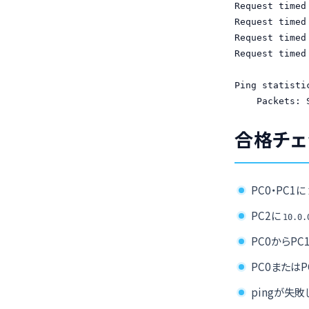
Request timed 
Request timed 
Request timed 
Request timed 
Ping statisti
    Packets: 
合格チェ
PC0・PC1に
PC2に
10.0.
PC0からPC
PC0またはP
pingが失