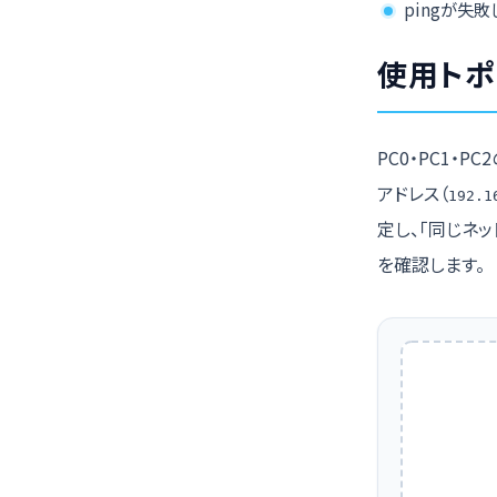
pingが失
使用トポ
PC0・PC1・P
アドレス（
192.1
定し、「同じネ
を確認します。