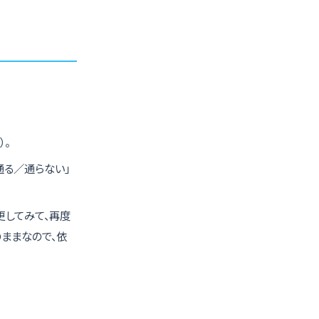
）。
通る／通らない」
更してみて、再度
ままなので、依