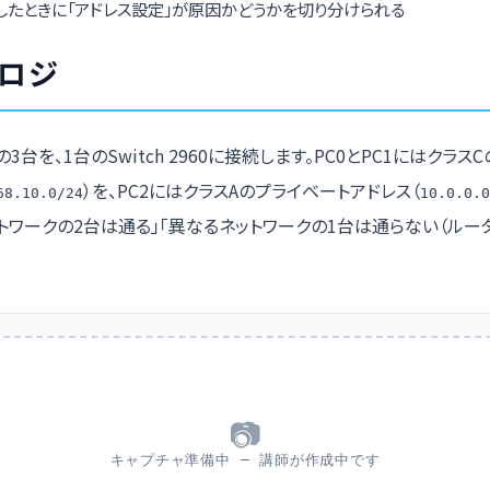
敗したときに「アドレス設定」が原因かどうかを切り分けられる
ロジ
C2の3台を、1台のSwitch 2960に接続します。PC0とPC1にはクラ
）を、PC2にはクラスAのプライベートアドレス（
68.10.0/24
10.0.0.0
ットワークの2台は通る」「異なるネットワークの1台は通らない（ルー
📷
キャプチャ準備中 — 講師が作成中です