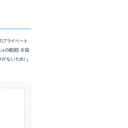
スCのプライベート
の範囲）を設
/8
タがないため）」