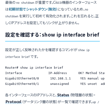
最後の
が重要です。Cisco機器のインターフェース
no shutdown
は
初期状態でシャットダウン（無効）
になっているため、
no
を実行して初めて有効化されます。これを忘れると、正
shutdown
しくIPアドレスを設定してもリンクが上がりません。
設定を確認する：show ip interface brief
設定が正しく反映されたかを確認するコマンドが
show ip
です。
interface brief
Router# show ip interface brief

Interface              IP-Address      OK? Method Sta
GigabitEthernet0/0      192.168.1.1     YES manual up
GigabitEthernet0/1      unassigned      YES unset  ad
各インターフェースのIPアドレスと、
Status
（物理層の状態）・
Protocol
（データリンク層の状態）が一覧で確認できます。
up /