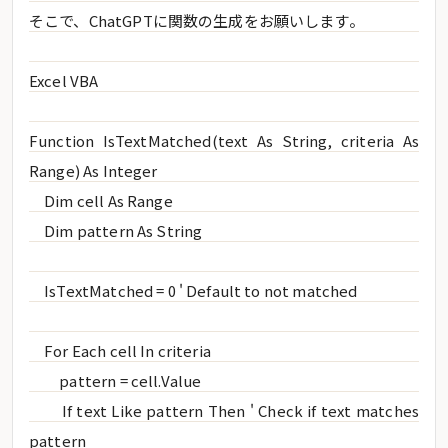
そこで、ChatGPTに関数の生成をお願いします。
Excel VBA
Function IsTextMatched(text As String, criteria As
Range) As Integer
Dim cell As Range
Dim pattern As String
IsTextMatched = 0 ' Default to not matched
For Each cell In criteria
pattern = cell.Value
If text Like pattern Then ' Check if text matches
pattern