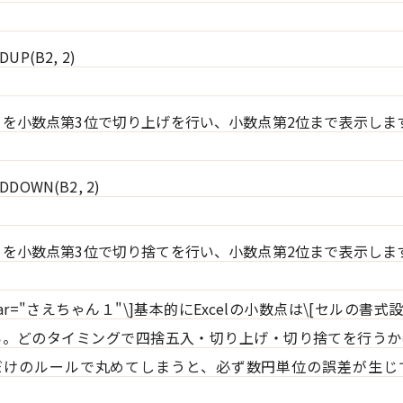
UP(B2, 2)
ータを小数点第3位で切り上げを行い、小数点第2位まで表示しま
DDOWN(B2, 2)
ータを小数点第3位で切り捨てを行い、小数点第2位まで表示しま
"1" char="さえちゃん１"\]基本的にExcelの小数点は\[セルの書
い。どのタイミングで四捨五入・切り上げ・切り捨てを行うか
だけのルールで丸めてしまうと、必ず数円単位の誤差が生じ