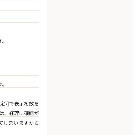
す。
す。
式設定\]で表示桁数を
は、経理に確認が
てしまいますから