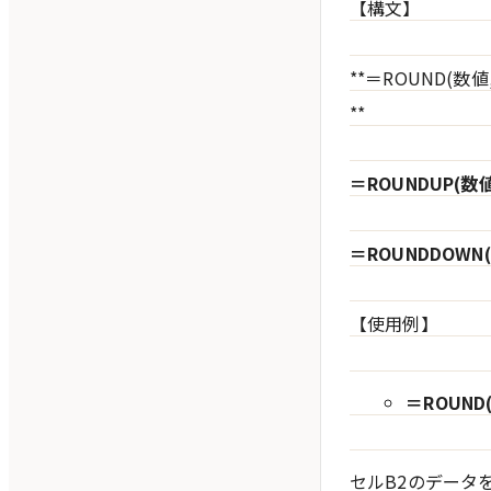
【構文】
**＝ROUND(数値
**
＝ROUNDUP(数値
＝ROUNDDOWN(
【使用例】
＝ROUND(B
セルB2のデータ