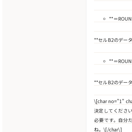
**＝ROUND
**セルB2のデ
**＝ROUN
**セルB2のデ
\[char no=
決定してくださ
必要です。自分
ね。\[/char\]