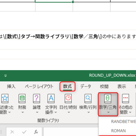
は
\[数式\]タブ→関数ライブラリ\[数学／三角\]
の中にあります