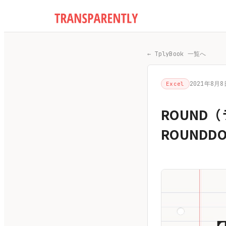
← TplyBook 一覧へ
2021年8月8
Excel
ROUND
ROUND