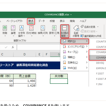
タを扱うため、
COVARIANCE.S
を使います。