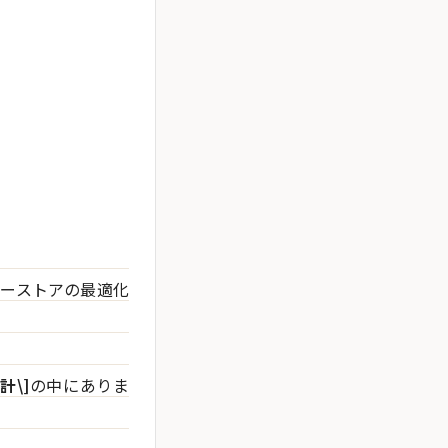
リーストアの最適化
計\]
の中にありま