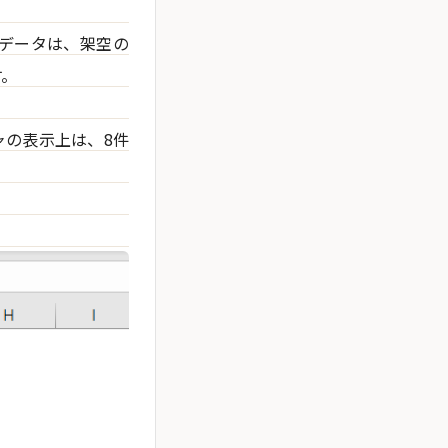
データは、架空の
す。
ャの表示上は、8件