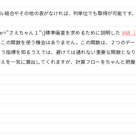
セル結合やその他の表がなければ、列単位でも取得が可能です
"1" char="さえちゃん１"\]標準偏差を求めるために説明した
VAR
はこの関数を使う機会はありません。この関数は、２つのデー
いう指標を知るうえでは、避けては通れない重要な関数となり
答えを一気に算出してくれますが、計算フローをちゃんと把握