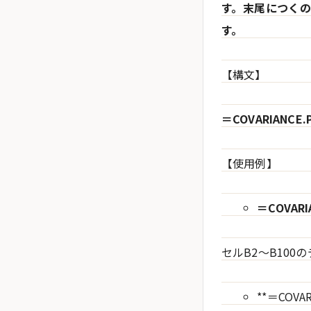
す。末尾につくの
す。
【構文】
＝COVARIANCE.
【使用例】
＝COVARIA
セルB2～B100
**＝COVARI