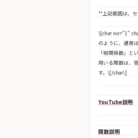
**上記範囲は、
\[char no=
のように、通常
「相関係数」と
用いる関数は、
す。\[/char\]
YouTube説明
関数説明