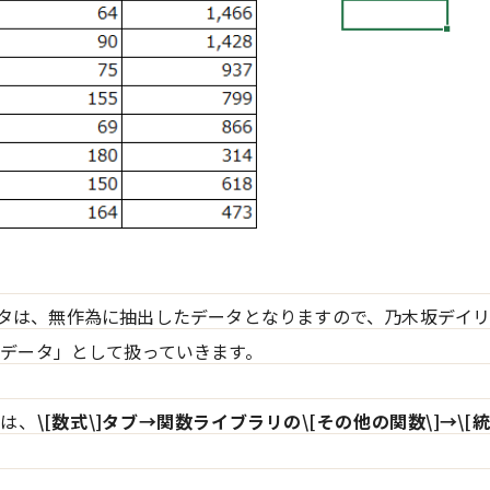
ータは、無作為に抽出したデータとなりますので、乃木坂デイ
データ」として扱っていきます。
数は、
\[数式\]タブ→関数ライブラリの\[その他の関数\]→\[統