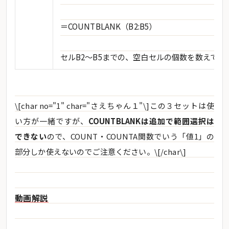
＝COUNTBLANK（B2:B5）
セルB2～B5までの、空白セルの個数を数えてく
\[char no="1" char="さえちゃん１"\]この３セットは使
い方が一緒ですが、
COUNTBLANKは追加で範囲選択は
できない
ので、COUNT・COUNTA関数でいう「値1」の
部分しか使えないのでご注意ください。\[/char\]
動画解説