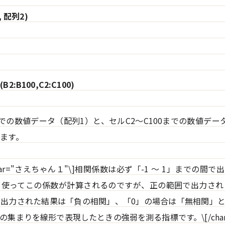
, 配列2)
B2:B100,C2:C100)
0までの数値データ（配列1）と、セルC2～C100までの数値デー
ます。
"1" char="さえちゃん１"\]相関係数は必ず「-1 ～ 1」までの
を使ってこの係数が計算されるのですが、正の範囲で出力され
出力された結果は「負の相関」、「0」の場合は「無相関」
集まりを線形で表現したときの強弱を測る指標です。\[/char