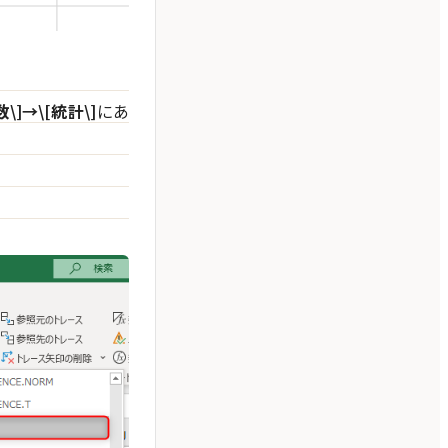
\]→\[統計\]
にあ