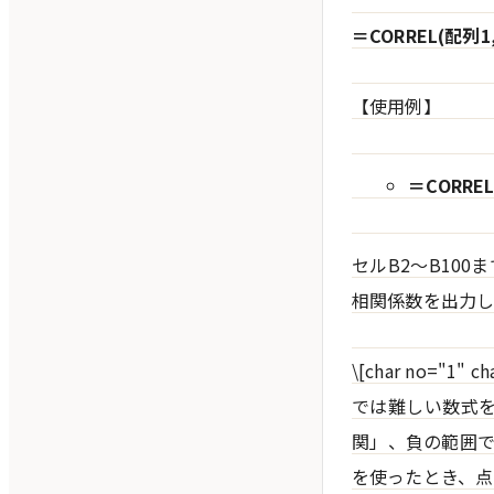
＝CORREL(配列1
【使用例】
＝CORREL(
セルB2～B10
相関係数を出力し
\[char no=
では難しい数式
関」、負の範囲で
を使ったとき、点の