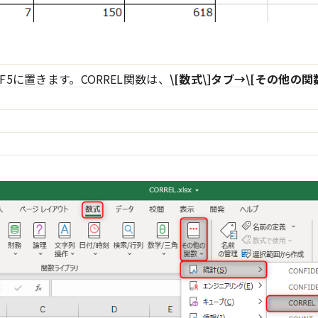
5に置きます。CORREL関数は、
\[数式\]タブ→\[その他の関数