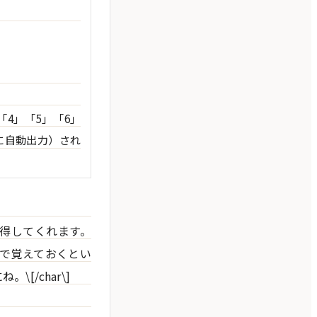
「4」「5」「6」
に自動出力）され
タで取得してくれます。
トで覚えておくとい
[/char\]