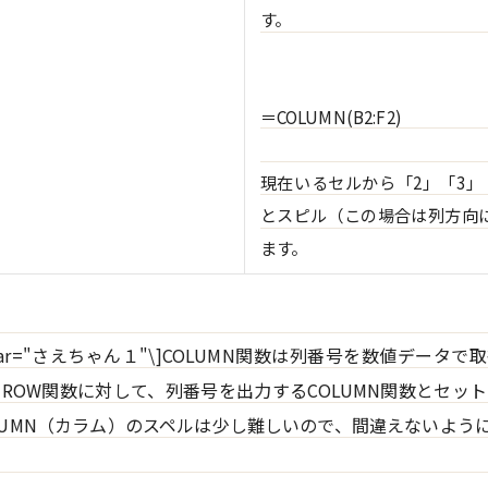
す。
＝COLUMN(B2:F2)
現在いるセルから「2」「3」
とスピル（この場合は列方向
ます。
"1" char="さえちゃん１"\]COLUMN関数は列番号を数値デー
ROW関数に対して、列番号を出力するCOLUMN関数とセッ
UMN（カラム）のスペルは少し難しいので、間違えないようにね。\