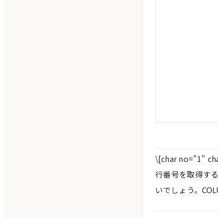
\[char no=
行番号を取得する
いでしょう。COL