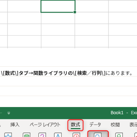
、
\[数式\]タブ→関数ライブラリの\[検索／行列\]
にあります。