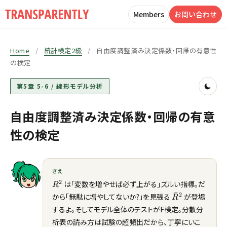
Members
お問い合わせ
Home
/
統計検定2級
/
自由度調整済み決定係数・回帰の有意性
の検定
第5章 5-6 / 線形モデル分析
自由度調整済み決定係数・回帰の有意
性の検定
さえ
R^2
2
は「変数を増やせば必ず上がる」ズルい指標。だ
R
ˉ
\bar{R}^2
2
から「無駄に増やしてないか?」を見張る
が登場
R
するよ。そしてモデル全体のテストがF検定。分散分
析表の読み方は試験の超頻出だから、丁寧にいこ