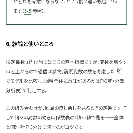
がどれも有意にならない、という食い違いも起こりえ
ます（
5-5
参照）。
6. 結論と使いどころ
R^2
2
決定係数
は当てはまりの基本指標ですが、変数を増やす
R
\bar{
ˉ
2
ほど上がるので過信は禁物。説明変数の数を考慮した
R
でモデルを比較し、回帰全体に意味があるかはF検定（分散
分析表）で判定する。
この組み合わせが、回帰の良し悪しを見るときの定番です。そ
して個々の変数の効きは係数表のt値・p値で見る──全体
と個別を切り分けて読むのがコツです。