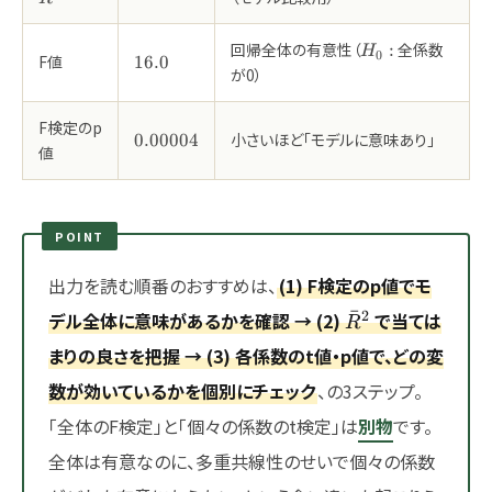
H_0:
回帰全体の有意性（
全係数
:
H
0
16.0
F値
16.0
が0）
F検定のp
0.00004
小さいほど「モデルに意味あり」
0.00004
値
POINT
出力を読む順番のおすすめは、
(1) F検定のp値でモ
\bar{R}^2
ˉ
2
デル全体に意味があるかを確認 → (2)
で当ては
R
まりの良さを把握 → (3) 各係数のt値・p値で、どの変
数が効いているかを個別にチェック
、の3ステップ。
「全体のF検定」と「個々の係数のt検定」は
別物
です。
全体は有意なのに、多重共線性のせいで個々の係数