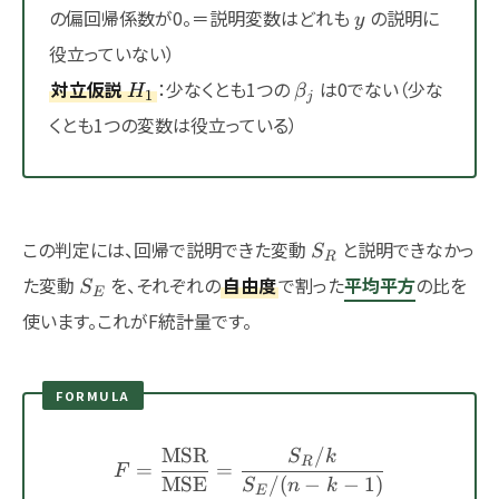
=
y
の偏回帰係数が0。＝説明変数はどれも
の説明に
y
\beta_2
役立っていない）
=
\cdots
H_1
\beta_j
対立仮説
：少なくとも1つの
は0でない（少な
H
β
1
j
=
くとも1つの変数は役立っている）
\beta_k
= 0
S_R
この判定には、回帰で説明できた変動
と説明できなかっ
S
R
S_E
た変動
を、それぞれの
自由度
で割った
平均平方
の比を
S
E
使います。これがF統計量です。
FORMULA
MSR
/
F = \frac{\mathrm{MSR}
S
k
R
=
=
F
MSE
/
(
−
−
1
)
S
n
k
E