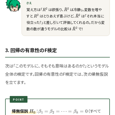
さえ
ˉ
R^2
\bar{R}^2
2
2
覚え方は「
は欲張り、
は冷静」。変数を増や
R
R
ˉ
R^2
\bar{R}^2
2
2
すと
はとりあえず喜ぶけど、
は「それ本当に
R
R
役立った?」と差し引いて評価してくれるの。だから変
ˉ
\bar{R}^2
2
数の数が違うモデルの比較は
で！
R
3. 回帰の有意性のF検定
次は「このモデルに、そもそも意味はあるのか?」というモデル
全体の検定です。回帰の有意性のF検定では、次の帰無仮説
を立てます。
POINT
H_0
\beta_1
帰無仮説
：
（すべて
=
=
⋯
=
=
0
H
β
β
β
0
1
2
k