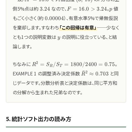
3.24
F=16.0
p
側5%点は約
なので、
。
値
3.24
=
16.0
>
3.24
F
p
> 3.24
0.00004
もごく小さく（約
）、有意水準5%で帰無仮説
0.00004
を棄却します。すなわち
「この回帰は有意」
──少なく
y
とも1つの説明変数は
の説明に役立っている、と結
y
論します。
R^2 =
2
ちなみに
。
=
/
=
1800/2400
=
0.75
R
S
S
R
T
S_R/S_T
\bar{R}^2\approx
ˉ
2
EXAMPLE 1 の調整済み決定係数
と同
≈
0.703
R
=
0.703
じデータです。分散分析表と決定係数は、同じ平方和
1800/2400
= 0.75
の分解から生まれた兄弟なのです。
5. 統計ソフト出力の読み方