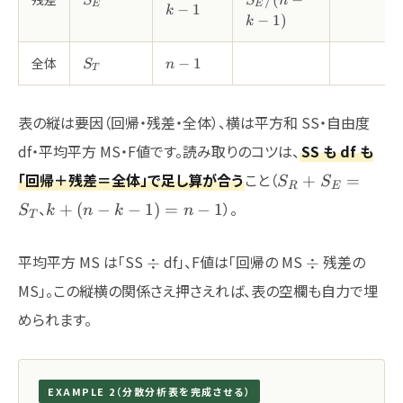
S
S
n
k-
E
E
−
1
k
−
1
)
1
k
S_T
n-
全体
−
1
S
n
T
1
表の縦は要因（回帰・残差・全体）、横は平方和 SS・自由度
df・平均平方 MS・F値です。読み取りのコツは、
SS も df も
S_R+S_E=S_T
「回帰＋残差＝全体」で足し算が合う
こと（
+
=
S
S
R
E
k+(n-
、
）。
+
(
−
−
1
)
=
−
1
S
k
n
k
n
T
k-
1)=n-
\div
\div
平均平方 MS は「SS
df」、F値は「回帰の MS
残差の
÷
÷
1
MS」。この縦横の関係さえ押さえれば、表の空欄も自力で埋
められます。
EXAMPLE 2（分散分析表を完成させる）