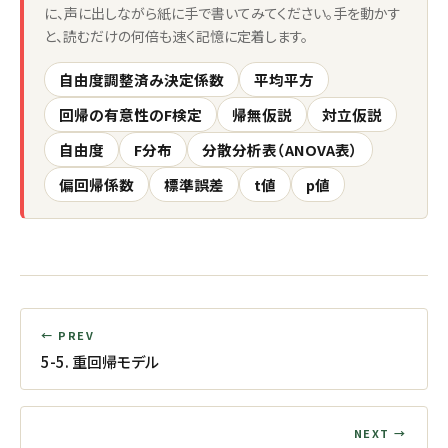
に、声に出しながら紙に手で書いてみてください。手を動かす
と、読むだけの何倍も速く記憶に定着します。
自由度調整済み決定係数
平均平方
回帰の有意性のF検定
帰無仮説
対立仮説
自由度
F分布
分散分析表（ANOVA表）
偏回帰係数
標準誤差
t値
p値
← PREV
5-5. 重回帰モデル
NEXT →