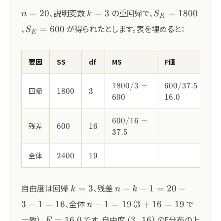
n=20
k=3
S_R=1800
、説明変数
の重回帰で、
=
20
=
3
=
1800
n
k
S
R
S_E=600
、
が得られたとします。表を埋めると：
=
600
S
E
要因
SS
df
MS
F値
1800/3=600
600/37.5=16.0
1800/3
=
600/37.5
=
1800
3
回帰
1800
3
600
16.0
600/16=37.5
600/16
=
600
16
残差
600
16
37.5
2400
19
全体
2400
19
k=3
n-k-
自由度は回帰
、残差
=
3
−
−
1
=
20
−
k
n
k
1=20-
n-
3+16=19
、全体
（
で
3
−
1
=
16
−
1
=
19
3
+
16
=
19
n
3-
1=19
F=16.0
(3,\,16)
一致）。
です。自由度
のF分布の上
1=16
=
16.0
(
3
,
16
)
F