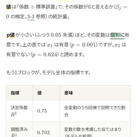
\div
\beta_j
値
は「係数
標準誤差」で、その係数が0と言えるか（
÷
=
β
j
の検定。
5-3
参照）の統計量。
0
0.05
p値
が小さい（ふつう
未満）ほど、その変数は
個別に
有
0.05
x_1
p=0.001
x_3
意です。上の表では
は有意（
）ですが、
は
=
0.001
x
p
x
1
3
p=0.624
有意でない（
）と読めます。
=
0.624
p
もう1ブロックが、モデル全体の指標です。
指標
値
意味
決定係数
全変動のうち回帰で説明できた割
0.75
0.75
2
R^2
合
R
調整済み
変数の数を考慮した当てはまり
0.703
0.703
ˉ
2
\bar{R}^2
（モデル比較用）
R