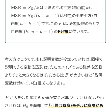
\mathrm{MSR}=S_R/k
k
\mathr
は回帰の平均平方（自由度
）、
MSR
=
/
S
k
k
R
k-1)
は残差の平均平方（自
MSE
=
/
(
−
−
1
)
S
n
k
E
n-
F
由度
）です。この
は、帰無仮説のもとで
−
−
1
n
k
F
k-
(k,\
自由度
の
F分布
に従います。
(
,
−
−
1
)
k
n
k
1
n-
k-
1)
考え方はこうです。もし説明変数が役立っていれば、回帰で
\mathrm{MSR}
\mathr
説明できる変動
は、ただのノイズである残差
MSR
MSE
F
よりずっと大きくなるはず。だから比
が大きいほど「説明
F
変数は効いている」証拠になります。
F
p
0.05
が大きく、対応する
値が有意水準（ふつう
）より小
0.05
F
p
H_0
さければ、
を棄却して
「回帰は有意（モデルに意味があ
H
0