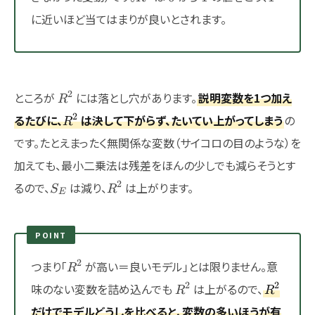
に近いほど当てはまりが良いとされます。
R^2
2
ところが
には落とし穴があります。
説明変数を1つ加え
R
R^2
2
るたびに、
は決して下がらず、たいてい上がってしまう
の
R
です。たとえまったく無関係な変数（サイコロの目のような）を
加えても、最小二乗法は残差をほんの少しでも減らそうとす
S_E
R^2
2
るので、
は減り、
は上がります。
S
R
E
POINT
R^2
2
つまり「
が高い＝良いモデル」とは限りません。意
R
R^2
R^2
2
2
味のない変数を詰め込んでも
は上がるので、
R
R
だけでモデルどうしを比べると、変数の多いほうが有