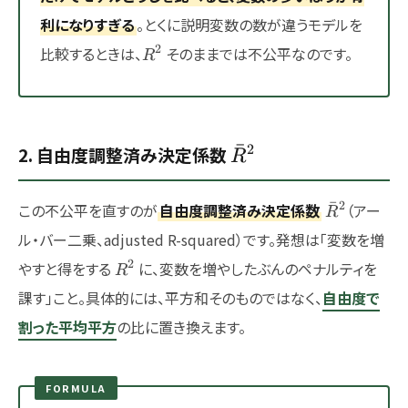
利になりすぎる
。とくに説明変数の数が違うモデルを
R^2
2
比較するときは、
そのままでは不公平なのです。
R
ˉ
2
\bar{R}^2
2. 自由度調整済み決定係数
R
\bar{R}^
ˉ
2
この不公平を直すのが
自由度調整済み決定係数
（アー
R
ル・バー二乗、adjusted R-squared）です。発想は「変数を増
R^2
2
やすと得をする
に、変数を増やしたぶんのペナルティを
R
課す」こと。具体的には、平方和そのものではなく、
自由度で
割った平均平方
の比に置き換えます。
FORMULA