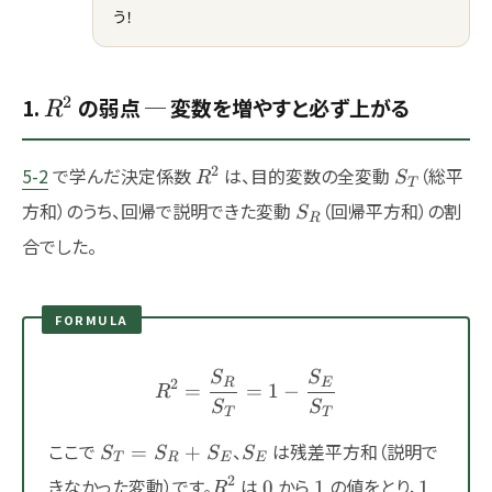
う！
2
R^2
1.
の弱点 ─ 変数を増やすと必ず上がる
R
R^2
S_T
2
5-2
で学んだ決定係数
は、目的変数の全変動
（総平
R
S
T
S_R
方和）のうち、回帰で説明できた変動
（回帰平方和）の割
S
R
合でした。
FORMULA
S
S
R^2 = \frac{S_R}{S_T} =
R
E
2
=
=
1
−
R
S
S
T
T
S_T=S_R+S_E
S_E
ここで
、
は残差平方和（説明で
=
+
S
S
S
S
T
R
E
E
R^2
0
1
1
2
きなかった変動）です。
は
から
の値をとり、
0
1
1
R