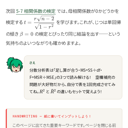
次回
5-7 相関係数の検定
では、母相関係数が0かどうかを
−
2
t=\dfrac{r\sqrt{n-
r
n
検定する
を学びます。これが、じつは単回帰
=
t
2}}{\sqrt{1-r^2}}
2
1
−
r
\beta=0
の傾き
の検定とぴったり同じ結論を出す──という
=
0
β
気持ちのよいつながりも確かめますよ。
さえ
分散分析表は「足し算が合う・MS=SS÷df・
F=MSR÷MSE」の3つで読み解ける！ 空欄補充の
問題が大好物だから、自分で表を1回完成させてみ
ˉ
R^2
\bar{R}^2
2
2
てね。
と
の違いもセットで覚えよう！
R
R
HANDWRITING — 紙に書いてインプットしよう！
このページに出てきた重要キーワードです。ページを閉じる前