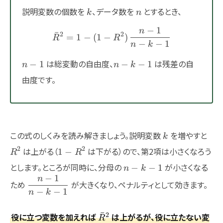
k
n
説明変数の個数を
、データ数を
とするとき、
k
n
−
1
n
\bar{R}^2 = 1 - (1 - R^2)
ˉ
2
2
=
1
−
(
1
−
)
R
R
−
−
1
n
k
n-
n-
は総変動の自由度、
は残差の自
−
1
−
−
1
n
n
k
1
k-
由度です。
1
k
R^
この式のしくみを読み解きましょう。説明変数
を増やすと
k
1-
2
2
は上がる（
は下がる）ので、第2項は小さくなろう
1
−
R
R
R^2
n-
とします。ところが同時に、分母の
が小さくなる
−
−
1
n
k
k-
−
1
n
\dfrac{n-
ため
が大きくなり、ペナルティとして効きます。
1
−
−
1
1}{n-k-
n
k
1}
\bar{R}^2
ˉ
2
役に立つ変数を加えれば
は上がるが、役に立たない変
R