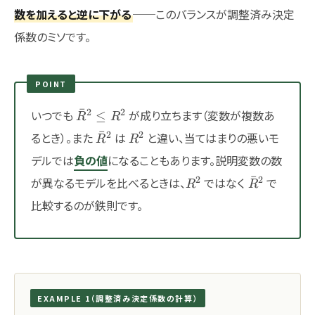
数を加えると逆に下がる
──このバランスが調整済み決定
係数のミソです。
POINT
\bar{R}^2
ˉ
2
2
いつでも
が成り立ちます（変数が複数あ
≤
R
R
\le R^2
\bar{R}^2
R^2
ˉ
2
2
るとき）。また
は
と違い、当てはまりの悪いモ
R
R
デルでは
負の値
になることもあります。説明変数の数
R^2
\bar{R}^2
ˉ
2
2
が異なるモデルを比べるときは、
ではなく
で
R
R
比較するのが鉄則です。
EXAMPLE 1（調整済み決定係数の計算）