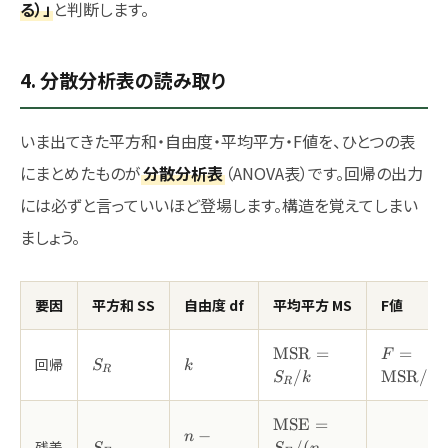
る）」
と判断します。
4. 分散分析表の読み取り
いま出てきた平方和・自由度・平均平方・F値を、ひとつの表
にまとめたものが
分散分析表
（ANOVA表）です。回帰の出力
には必ずと言っていいほど登場します。構造を覚えてしまい
ましょう。
要因
平方和 SS
自由度 df
平均平方 MS
F値
\mathrm{MSR}=S_R
F=\mat
MSR
=
=
F
S_R
k
回帰
S
k
R
/
MSR
/
M
S
k
R
\mathrm{MSE}=S_E/
MSE
=
n-
−
n
k-1)
S_E
残差
/
(
−