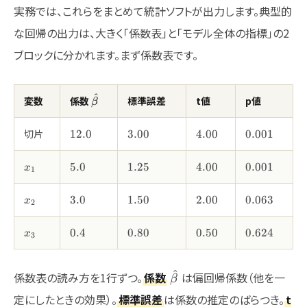
実務では、これらをまとめて統計ソフトが出力します。典型的
な回帰の出力は、大きく「係数表」と「モデル全体の指標」の2
ブロックに分かれます。まず係数表です。
^
\hat{\beta}
変数
係数
標準誤差
t値
p値
β
12.0
3.00
4.00
0.001
切片
12.0
3.00
4.00
0.001
x_1
5.0
1.25
4.00
0.001
5.0
1.25
4.00
0.001
x
1
x_2
3.0
1.50
2.00
0.063
3.0
1.50
2.00
0.063
x
2
x_3
0.4
0.80
0.50
0.624
0.4
0.80
0.50
0.624
x
3
\hat{\beta}
^
係数表の読み方を1行ずつ。
係数
は偏回帰係数（他を一
β
定にしたときの効果）。
標準誤差
は係数の推定のばらつき。
t