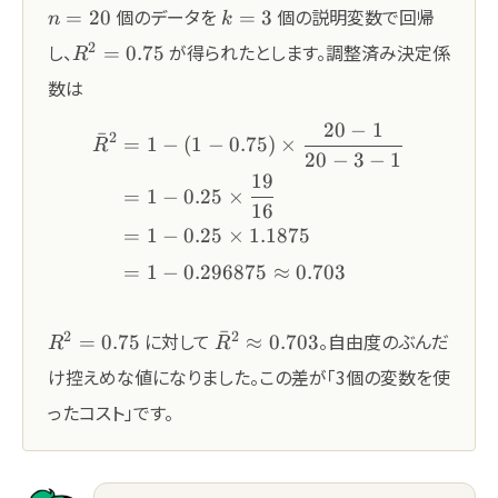
n=20
k=3
個のデータを
個の説明変数で回帰
=
20
=
3
n
k
R^2
2
し、
が得られたとします。調整済み決定係
=
0.75
R
=
数は
0.75
20
−
1
\begin{aligned} \bar{R}^2
ˉ
2
=
1
−
(
1
−
0.75
)
×
R
20
−
3
−
1
19
=
1
−
0.25
×
16
=
1
−
0.25
×
1.1875
=
1
−
0.296875
≈
0.703
R^2=0.75
\bar{R}^2\approx
ˉ
2
2
に対して
。自由度のぶんだ
=
0.75
≈
0.703
R
R
0.703
け控えめな値になりました。この差が「3個の変数を使
ったコスト」です。