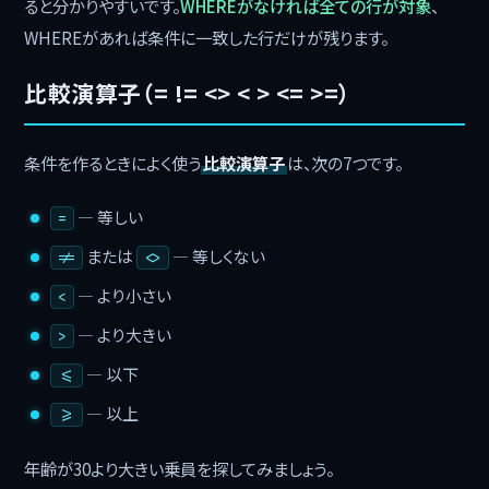
ると分かりやすいです。
WHEREがなければ全ての行が対象
、
WHEREがあれば条件に一致した行だけが残ります。
比較演算子（= != <> < > <= >=）
条件を作るときによく使う
比較演算子
は、次の7つです。
― 等しい
=
または
― 等しくない
!=
<>
― より小さい
<
― より大きい
>
― 以下
<=
― 以上
>=
年齢が30より大きい乗員を探してみましょう。