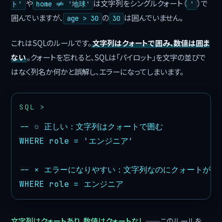
や
は文字列をシングルクォート（
）で
ト'
home != '地球'
'
囲んでいますが、
の
は囲んでいません。
age > 30
30
これはSQLのルールです。
文字列はクォートで囲み、数値は囲ま
ない
。クォートを忘れると、SQLは「パイロット」を文字の並びで
はなく列名か何かと誤解し、エラーになってしまいます。
-- ○ 正しい：文字列はクォートで囲む

WHERE role = 'エンジニア'

-- × エラーになりやすい：文字列なのにクォートがない
WHERE role = エンジニア
文字列はクォートあり、数値はクォートなし
——このルールを、