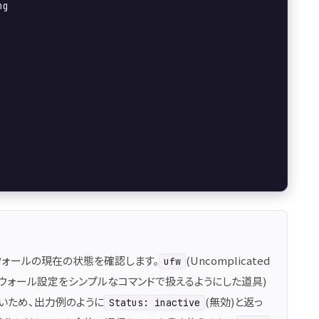
ng
ウォールの現在の状態を確認します。
(Uncomplicated
ufw
ァイアウォール設定をシンプルなコマンドで扱えるようにした道具)
ないため、出力例のように
(無効)と返っ
Status: inactive