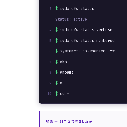
$
sudo ufw status
Status: active
$
sudo ufw status verbose
$
sudo ufw status numbered
$
systemctl is-enabled ufw
$
who
$
whoami
$
w
$
cd ~
解説 ― SET 2 で何をしたか