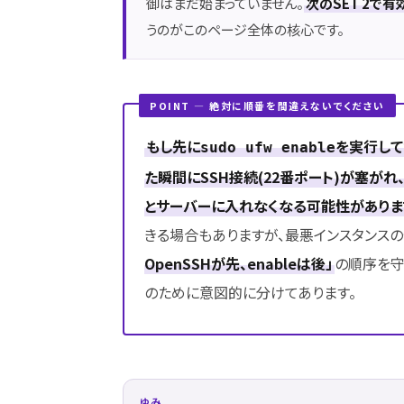
御はまだ始まっていません。
次のSET 2で
うのがこのページ全体の核心です。
POINT ― 絶対に順番を間違えないでください
もし先に
を実行して
sudo ufw enable
た瞬間にSSH接続(22番ポート)が塞が
とサーバーに入れなくなる可能性がありま
きる場合もありますが、最悪インスタンス
OpenSSHが先、enableは後」
の順序を守っ
のために意図的に分けてあります。
ゆみ