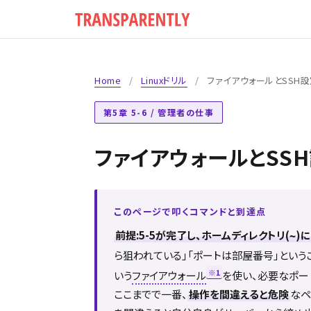
Home
/
Linuxドリル
/
ファイアウォールとSSH
第5章 5-6 / 管理者の仕事
ファイアウォールとSS
このページで叩くコマンドと到達点
前提:5-5が完了し、ホームディレクトリ(
)
~
ら狙われている」「ポートは部屋番号」という
※1
いう
ファイアウォール
を使い、必要なポー
ここまでで一番、
操作を間違えると危険
なペ