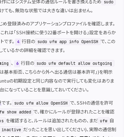
操作にはシステム全体の通信ルールを書き換えるため
sudo
けても、無効な状態では大きな違いは出ません。
じめ登録済みのアプリケーションプロファイルを確認します。
これは「SSH接続に使う22番ポートを開ける」設定をあらか
トです。
行目の
で、この
sudo ufw app info OpenSSH
4
しているかの詳細を確認できます。
、
行目の
ming
sudo ufw default allow outgoing
6
通信は基本拒否、こちらから外へ出る通信は基本許可」)を明示
untuの初期設定と同じ内容なので実行しても変化はありま
台になっていることを意識しておいてください。
行
です。
で、SSHの通信を許可
sudo ufw allow OpenSSH
で、確かにルールが登録されたことを確認
fw show added
を確認すると、ルールは追加されたものの、まだ
自
us
ufw
だったことを思い出してください)、実際の通信制
inactive