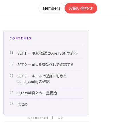
Members
お問い合わせ
CONTENTS
SET 1 ― 現状確認とOpenSSHの許可
SET 2 ― ufwを有効化して確認する
SET 3 ― ルールの追加・削除と
sshd_configの確認
Lightsail側との二重構造
まとめ