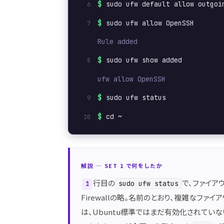
$
sudo ufw default allow outgoi
$
sudo ufw allow OpenSSH
Rule added
$
sudo ufw show added
ufw allow OpenSSH
$
sudo ufw status
$
cd ~
解説 ― SET 1 で何をしたか
行目の
で、ファイア
sudo ufw status
1
Firewallの略。名前のとおり、複雑なフ
は、Ubuntu標準ではまだ有効化されてい