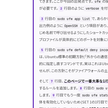
てきます。ここが今回の出発点です。
の
ufw
が必要です。
行目のように
を付
verbose
2
行目の
で、あらか
sudo ufw app list
3
出力例のように
という項目があり、
OpenSSH
じめ名前で呼び出せるようにしたショートカッ
プロファイルが具体的にどのポートを対象に
行目の
sudo ufw default deny inco
5
は、Ubuntu標準の初期方針(「外からの
的に指定し直すコマンドです。実はこれはUb
せんが、この方針こそがファイアウォールの土
そして
行目、
このページで一番大事な1
7
するルールを追加します。
行目の
sudo u
8
します。
行目でもう一度
sudo ufw stat
9
体を有効化していないため(SET 1の1行目で