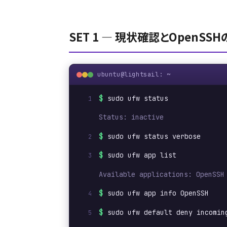
SET 1 ― 現状確認とOpenSS
ubuntu@lightsail: ~
$
sudo ufw status
Status: inactive
$
sudo ufw status verbose
$
sudo ufw app list
Available applications: OpenSSH
$
sudo ufw app info OpenSSH
$
sudo ufw default deny incomin