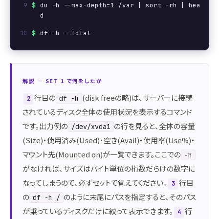
$
du -h --max-depth=1 /var | sort -rh | hea
d
$
df -h --total
解説 ― SET 1 で何をしたか
行目の
(disk freeの略)は、サーバーに接続
df -h
2
されているディスク全体の使用状況を表示するコマンド
です。出力例の
の行を見ると、全体の容量
/dev/xvda1
(Size)・使用済み(Used)・空き(Avail)・使用率(Use%)・
マウント先(Mounted on)が一覧できます。ここでの
-h
がなければ、サイズはバイト単位の桁数だらけの数字に
なってしまうので、必ずセットで覚えてください。
行目
3
の
のように末尾にパスを指定すると、そのパス
df -h /
が乗っているディスクだけに絞って表示できます。
行
4