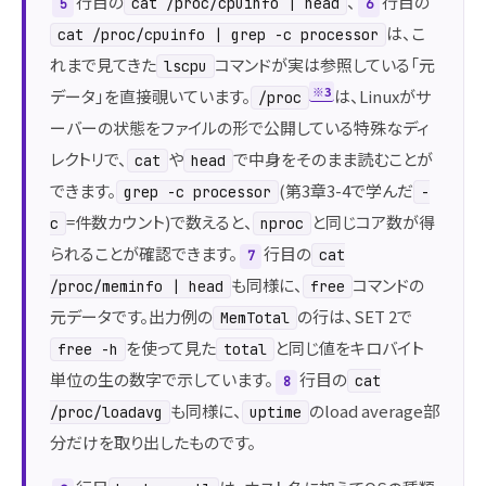
行目の
、
行目の
cat /proc/cpuinfo | head
5
6
は、こ
cat /proc/cpuinfo | grep -c processor
れまで見てきた
コマンドが実は参照している「元
lscpu
※3
データ」を直接覗いています。
は、Linuxがサ
/proc
ーバーの状態をファイルの形で公開している特殊なディ
レクトリで、
や
で中身をそのまま読むことが
cat
head
できます。
(第3章3-4で学んだ
grep -c processor
-
=件数カウント)で数えると、
と同じコア数が得
c
nproc
られることが確認できます。
行目の
cat
7
も同様に、
コマンドの
/proc/meminfo | head
free
元データです。出力例の
の行は、SET 2で
MemTotal
を使って見た
と同じ値をキロバイト
free -h
total
単位の生の数字で示しています。
行目の
cat
8
も同様に、
のload average部
/proc/loadavg
uptime
分だけを取り出したものです。