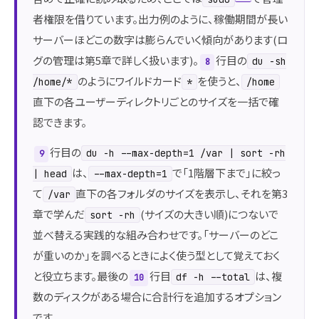
者権限を借りています。出力例のように、稼働期間が長い
サーバーほどこの数字は膨らんでいく傾向があります(ロ
グの管理は第5章で詳しく扱います)。
行目の
du -sh
8
のようにワイルドカード
を使うと、
/home/*
*
/home
直下の各ユーザーディレクトリごとのサイズを一括で確
認できます。
行目の
du -h --max-depth=1 /var | sort -rh
9
は、
で「1階層下まで」に絞っ
| head
--max-depth=1
て
直下の各フォルダのサイズを表示し、それを第3
/var
章で学んだ
(サイズの大きい順)につないで
sort -rh
並べ替える実践的な組み合わせです。「サーバーのどこ
が重いのか」を調べるときによく使う型として覚えておく
と役立ちます。最後の
行目
は、複
df -h --total
10
数のディスクがある場合に合計行を追加するオプション
です。