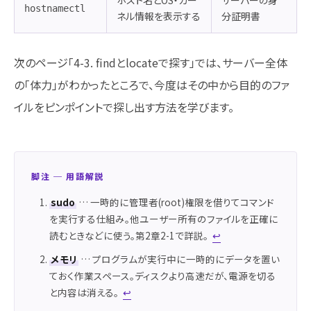
ホスト名とOS・カー
サーバーの身
hostnamectl
ネル情報を表示する
分証明書
次のページ「4-3. findとlocateで探す」では、サーバー全体
の「体力」がわかったところで、今度はその中から目的のファ
イルをピンポイントで探し出す方法を学びます。
脚注 ─ 用語解説
sudo
… 一時的に管理者(root)権限を借りてコマンド
を実行する仕組み。他ユーザー所有のファイルを正確に
読むときなどに使う。第2章2-1で詳説。
↩
メモリ
… プログラムが実行中に一時的にデータを置い
ておく作業スペース。ディスクより高速だが、電源を切る
と内容は消える。
↩