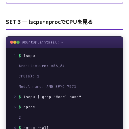
SET 3 ― lscpu・nprocでCPUを見る
ubuntu@lightsail: ~
$
lscpu
Architecture: x86_64
CPU(s): 2
Model name: AMD EPYC 7571
$
lscpu | grep "Model name"
$
nproc
2
$
nproc --all