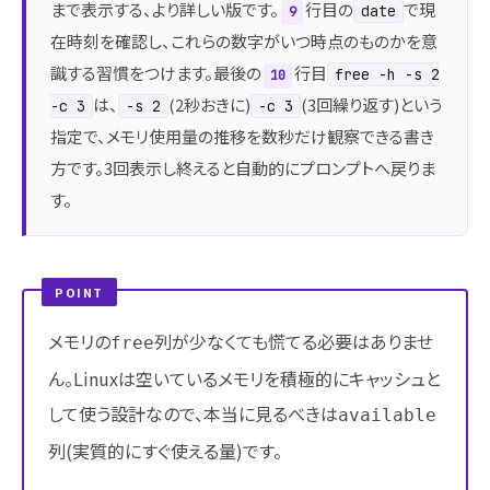
まで表示する、より詳しい版です。
行目の
で現
date
9
在時刻を確認し、これらの数字がいつ時点のものかを意
識する習慣をつけます。最後の
行目
free -h -s 2
10
は、
(2秒おきに)
(3回繰り返す)という
-c 3
-s 2
-c 3
指定で、メモリ使用量の推移を数秒だけ観察できる書き
方です。3回表示し終えると自動的にプロンプトへ戻りま
す。
POINT
メモリの
列が少なくても慌てる必要はありませ
free
ん。Linuxは空いているメモリを積極的にキャッシュと
して使う設計なので、本当に見るべきは
available
列(実質的にすぐ使える量)です。