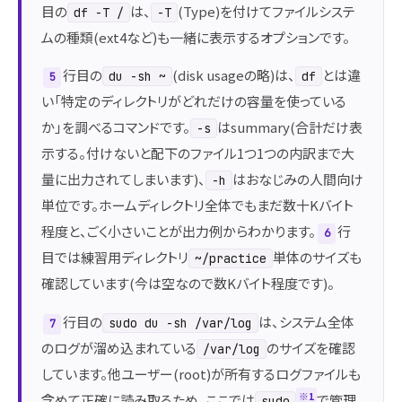
目の
は、
(Type)を付けてファイルシステ
df -T /
-T
ムの種類(ext4など)も一緒に表示するオプションです。
行目の
(disk usageの略)は、
とは違
du -sh ~
df
5
い「特定のディレクトリがどれだけの容量を使っている
か」を調べるコマンドです。
はsummary(合計だけ表
-s
示する。付けないと配下のファイル1つ1つの内訳まで大
量に出力されてしまいます)、
はおなじみの人間向け
-h
単位です。ホームディレクトリ全体でもまだ数十Kバイト
程度と、ごく小さいことが出力例からわかります。
行
6
目では練習用ディレクトリ
単体のサイズも
~/practice
確認しています(今は空なので数Kバイト程度です)。
行目の
は、システム全体
sudo du -sh /var/log
7
のログが溜め込まれている
のサイズを確認
/var/log
しています。他ユーザー(root)が所有するログファイルも
※1
含めて正確に読み取るため、ここでは
で管理
sudo