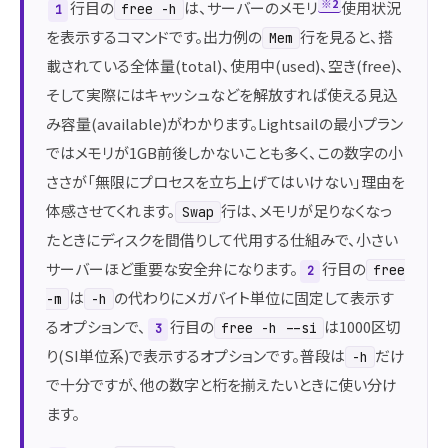
※2
行目の
は、サーバーのメモリ
使用状況
free -h
1
を表示するコマンドです。出力例の
行を見ると、搭
Mem
載されている全体量(total)、使用中(used)、空き(free)、
そして実際にはキャッシュなどを解放すれば使える見込
み容量(available)がわかります。Lightsailの最小プラン
ではメモリが1GB前後しかないことも多く、この数字の小
ささが「無限にプロセスを立ち上げてはいけない」理由を
体感させてくれます。
行は、メモリが足りなくなっ
Swap
たときにディスクを間借りして代用する仕組みで、小さい
サーバーほど重要な安全弁になります。
行目の
free
2
は
の代わりにメガバイト単位に固定して表示す
-m
-h
るオプションで、
行目の
は1000区切
free -h --si
3
り(SI単位系)で表示するオプションです。普段は
だけ
-h
で十分ですが、他の数字と桁を揃えたいときに使い分け
ます。