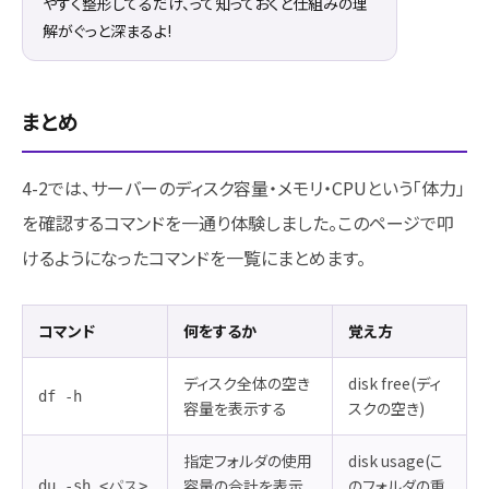
やすく整形してるだけ、って知っておくと仕組みの理
解がぐっと深まるよ!
まとめ
4-2では、サーバーのディスク容量・メモリ・CPUという「体力」
を確認するコマンドを一通り体験しました。このページで叩
けるようになったコマンドを一覧にまとめます。
コマンド
何をするか
覚え方
ディスク全体の空き
disk free(ディ
df -h
容量を表示する
スクの空き)
指定フォルダの使用
disk usage(こ
容量の合計を表示
のフォルダの重
du -sh <パス>