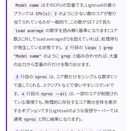
はそのCPUの型番です。Lightsailの最小
Model name
プランでは
のように少ない数のコアが割り
CPU(s): 2
当てられているのが一般的で、この数がSET 2で見た
の数字を読み解く基準になります(コア
load average
数2に対してload averageが2を超えていれば、処理待ち
が発生している状態です)。
行目の
lscpu | grep
2
のように
と組み合わせれば、大量
"Model name"
grep
の出力から型番の行だけを取り出せます。
行目の
は、コア数だけをシンプルな数字1つ
nproc
3
で返してくれる、スクリプトなどで使いやすいコマンドで
す。
行目の
は、一部のコアが制限され
nproc --all
4
ている環境でも、物理的に存在するコア数の全体を表示
するオプションです(Lightsailのような仮想サーバーでは
通常
と同じ結果になります)。
nproc