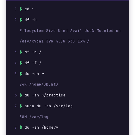
$
cd ~
$
df -h
Filesystem Size Used Avail Use% Mounted on
/dev/xvda1 39G 4.8G 33G 13% /
$
df -h /
$
df -T /
$
du -sh ~
24K /home/ubuntu
$
du -sh ~/practice
$
sudo du -sh /var/log
38M /var/log
$
du -sh /home/*