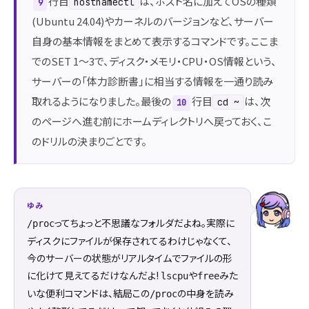
行目
は、ホスト名に加えてOSの種類
hostnamectl
9
(Ubuntu 24.04)やカーネルのバージョンなど、サーバー
自身の基本情報をまとめて表示するコマンドです。ここま
でのSET 1〜3で、ディスク・メモリ・CPU・OS情報という、
サーバーの「体力診断書」に相当する情報を一通り読み
取れるようになりました。最後の
行目
は、次
cd ~
10
のページへ進む前にホームディレクトリへ戻っておく、こ
のドリルの決まりごとです。
ゆみ
ってちょっと不思議なフォルダだよね。実際に
/proc
ディスクにファイルが保存されてるわけじゃなくて、
今のサーバーの状態がリアルタイムでファイルの形
に化けて見えてるだけなんだよ!
や
みた
lscpu
free
いな便利コマンドは、結局この
の中身を読み
/proc