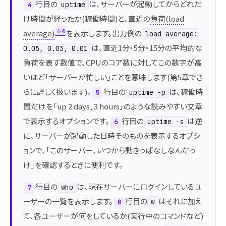
行目の
は、サーバーが起動してからどれだ
uptime
4
け時間が経ったか(稼働時間)と、直近の
負荷(load
※4
average)
を表示します。出力例の
load average:
は、直近1分・5分・15分の平均的な
0.05, 0.03, 0.01
負荷を表す数値で、CPUのコア数に対してこの数字が高
いほど「サーバーが忙しい」ことを意味します(第5章でさ
らに詳しく扱います)。
行目の
は、稼働時
uptime -p
5
間だけを「up 2 days, 3 hours」のような読みやすい文章
で表示するオプションです。
行目の
は逆
uptime -s
6
に、サーバーが起動した日時そのものを表示するオプシ
ョンで、「このサーバー、いつから動きっぱなしなんだっ
け」を確認するときに便利です。
行目の
は、現在サーバーにログインしているユ
who
7
ーザーの一覧を表示します。
行目の
はそれに加え
w
8
て、各ユーザーが何をしているか(実行中のコマンドなど)