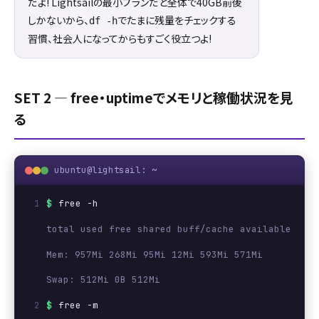
だよ! Lightsailの最小プランだと全体で40GB前後
しかないから、
でたまに残量をチェックする
df -h
習慣、社会人になってからもすごく役立つよ!
SET 2 ― free・uptimeでメモリと稼働状況を見
る
ubuntu@lightsail: ~
$
free -h
total used free shared buff/cache available
Mem: 957Mi 268Mi 95Mi 12Mi 593Mi 571Mi
Swap: 512Mi 0B 512Mi
$
free -m