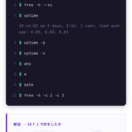
$
free -h --si
$
uptime
10:41:02 up 2 days, 3:12, 1 user, load aver
age: 0.05, 0.03, 0.01
$
uptime -p
$
uptime -s
$
who
$
w
$
date
$
free -h -s 2 -c 3
解説 ― SET 2 で何をしたか