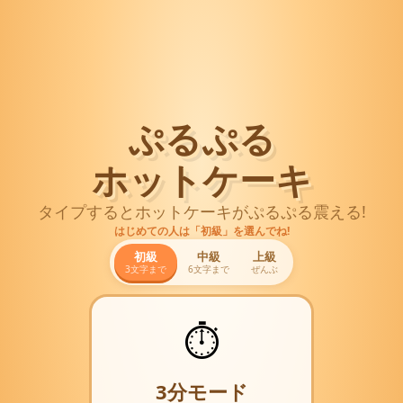
ぷるぷる
ホットケーキ
タイプするとホットケーキがぷるぷる震える!
はじめての人は「初級」を選んでね!
初級
中級
上級
3文字まで
6文字まで
ぜんぶ
⏱️
3分モード